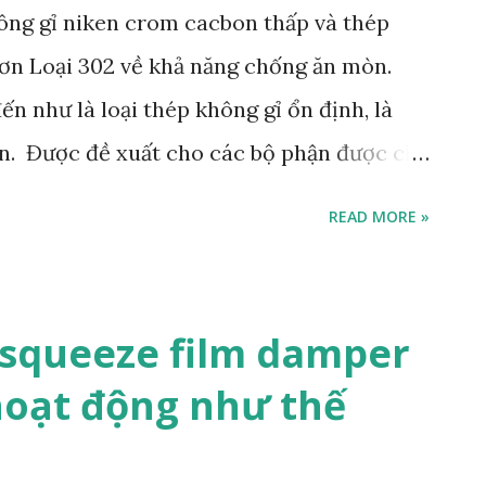
ông gỉ niken crom cacbon thấp và thép
hơn Loại 302 về khả năng chống ăn mòn.
n như là loại thép không gỉ ổn định, là
tan. Được đề xuất cho các bộ phận được chế
y không thể ủ được. Cũng được khuyến
READ MORE »
dụng ở nhiệt độ từ 800 ° F đến 1850 ° F
h tốt chống ăn mòn giữa các hạt. Thành phần
 làm cho nó chống lại sự hình thành cacbua
l squeeze film damper
 bản là từ thép không gỉ 304. Chúng khác
ó hoạt động như thế
itanium được bổ sung. Sự khác biệt thực
húng. Hàm lượng cacbon càng cao thì