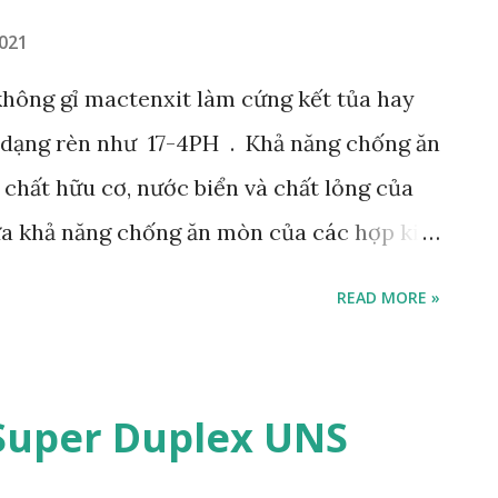
 làm kín khỏi cọ xát và tăng khoảng thời
2021
hiết kế linh hoạt Thiết kế ISFD, được sản
hông gỉ mactenxit làm cứng kết tủa hay
tia lửa điện điện electrical discharge
ở dạng rèn như 17-4PH . Khả năng chống ăn
ợp ổ trục v...
chất hữu cơ, nước biển và chất lỏng của
iữa khả năng chống ăn mòn của các hợp kim
oại hợp kim CF không cứng (cacbon thấp).
READ MORE »
ể sử dụng kết hợp khả năng chống ăn mòn
đến 700oF. Quá trình gia công thường được
iều kiện ủ dung dịch rắn, sau đó là làm
Super Duplex UNS
àm giảm sự biến dạng và đóng cặn. Nên