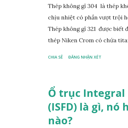
Thép không gỉ 304 là thép kh
chịu nhiệt có phần vượt trội 
Thép không gỉ 321 được biết đế
thép Niken Crom có ​​chứa ti
tạo bằng cách hàn mà sau nà
CHIA SẺ
ĐĂNG NHẬN XÉT
nghị cho các bộ phận được sử 
(427 đến 816 ° C), có đặc tín
titan trong thép không gỉ 321
Ổ trục Integra
crom. Thép không gỉ 321 về cơ
(ISFD) là gì, n
nhau bởi một lượng rất nhỏ T
nào?
sự là hàm lượng carbon của c