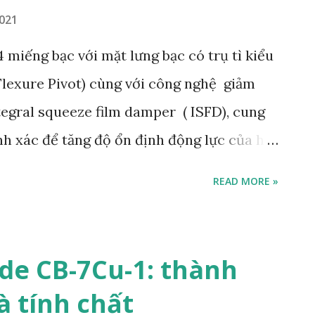
 không gỉ 321 có ưu điểm trong môi
2021
hất cơ học tuyệt vời. So với hợp kim 304,
4 miếng bạc với mặt lưng bạc có trụ tì kiểu
 khả năng chống đứt gã...
 Flexure Pivot) cùng với công nghệ giảm
egral squeeze film damper ( ISFD), cung
nh xác để tăng độ ổn định động lực của hệ
iểm của ổ trục thiết kế với công nghệ ISFD:
READ MORE »
hệ ISFD làm giảm tải trọng động truyền
ủa bệ và tăng tuổi thọ ổ trục, đặc biệt là
i với ổ trục màng chất lỏng, công nghệ này
de CB-7Cu-1: thành
ục và giảm mỏi babbitt. Giảm độ nhạy mất
à tính chất
 giảm độ nhạy cảm với sự mất cân bằng,