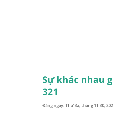
i
đ
ă
n
g
Sự khác nhau g
321
Đăng ngày:
Thứ Ba, tháng 11 30, 20