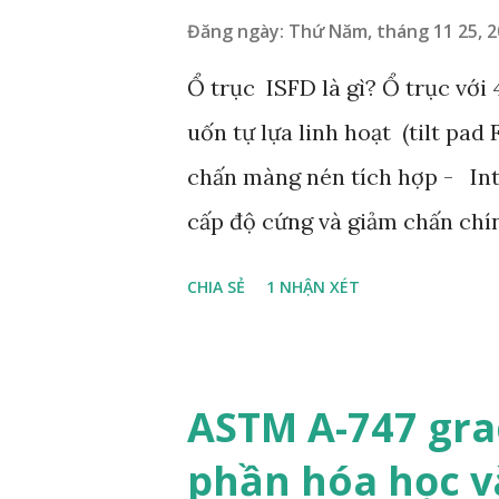
cường độ chảy càng lớn. Thép
Đăng ngày:
Thứ Năm, tháng 11 25, 
trường nhiệt độ cao do tính c
Ổ trục ISFD là gì? Ổ trục với 
thép không gỉ 321 có độ dẻo và
uốn tự lựa linh hoạt (tilt pad
chấn màng nén tích hợp - Int
cấp độ cứng và giảm chấn chí
thống rôto / ổ trục. Các ưu đ
CHIA SẺ
1 NHẬN XÉT
Giảm lực đỡ động học Công ng
đến ổ trục, làm giảm độ rung c
đối với ổ trục phần tử lăn. Đố
ASTM A-747 gra
có thể giảm thiểu mài mòn tr
phần hóa học v
cân bằng Công nghệ ISFD giúp