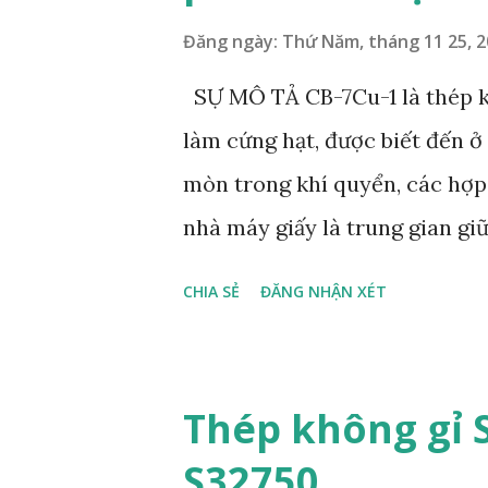
bảo vệ cánh quạt và phớt/seal
Đăng ngày:
Thứ Năm, tháng 11 25, 
gian giữa các đợt bảo dưỡng. T
SỰ MÔ TẢ CB-7Cu-1 là thép k
xuất thông qua gia công bằng 
làm cứng hạt, được biết đến 
machining (EDM) , có thể tích h
mòn trong khí quyển, các hợp 
nhà máy giấy là trung gian g
chịu ăn mòn cứng CA và các l
CHIA SẺ
ĐĂNG NHẬN XÉT
Hợp kim đặc biệt thích hợp đ
và độ bền cao ở nhiệt độ lên 
tiến hành trên vật đúc trong đ
Thép không gỉ 
cứng ở nhiệt độ thấp do đó l
S32750