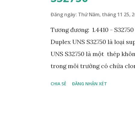
tránh hoạt động ở nhiệt độ dư
nhiệt độ này. THÀNH PHẦN C M
Đăng ngày:
Thứ Năm, tháng 11 25, 
thiểu 15.5 3.6 2.5 0.20 % Tối 
Tương đương: 1.4410 - S32750
0.05 Ghi chú: (i) Đồng phải nh
Duplex UNS S32750 là loại sup
UNS S32750 là một thép không
trong môi trường có chứa cl
cục bộ và nứt do ứng suất rất
CHIA SẺ
ĐĂNG NHẬN XÉT
được sử dụng rộng rãi trong dầ
và nghiền giấy, các thành ph
DỤNG Các ứng dụng chính dành
khả năng chống ăn mòn cao. U