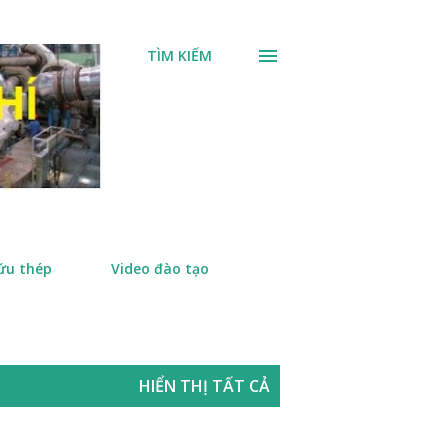
TÌM KIẾM
ứu thép
Video đào tạo
HIỂN THỊ TẤT CẢ