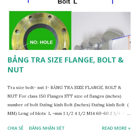
xả nước ngưng và khí không ngưng, ngăn thất thoát hơi, bảo
vệ thiết bị và đảm bảo hiệu suất nhiệt toàn hệ thống. 2. Định
nghĩa và Vai trò của Bẫy Hơi Theo tiêu chuẩn ISO 6704:1982,
steam tra...
BẢNG TRA SIZE FLANGE, BOLT &
NUT
Tra size bolt- nut 1- BẢNG TRA SIZE FLANGE, BOLT &
NUT For class 150 Flanges STT size of flanges (inches)
number of bolt Đường kính Bolt (Inches) Đường kính Bolt (
MM) Leng of blots L =mm 1 1/2 4 1/2 M14 60-60 2 3/4 4
1/2 M14 65-65 3 1 4 1/2 M14 65-80 4 1 1/4 4 1/2 M14 70-85
CHIA SẺ
ĐĂNG NHẬN XÉT
READ MORE »
5 1 1/2 4 1/2 M14 70 85 6 2 4 5/8 M16 85 95 7 2/ 1/2 4 5/8