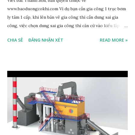
Viết bài: Thanh Sơn, bản quyền thuộc về
www.baoduongcokhi.com Ví dụ bạn cần gia công 1 trục bơm
ly tâm 1 cấp, khi lên bản vẽ gia công thì cần dung sai gia
công, việc chọn dung sai gia công thì căn cứ vào kiểu lắp
ghép như vị trí lắp vòng bi: đối với vòng trong vòng bi với
CHIA SẺ
ĐĂNG NHẬN XÉT
READ MORE »
trục bơm thì sẽ lắp theo hệ thống lỗ (vì kích thước vòng bi
không thay đổi được), nên việc lắp chặt hay trung gian là do
bạn lựa chọn dựa trên các tiêu chí ở dưới. Còn thân bơm với
vòng ngoài vòng bi thì lắp theo hệ trục (xem vòng ngoài
vòng bi là trục). Bạn cũng cần lưu ý việc lắp chặt hay trung
gian có thể ảnh hưởng đến khe hở vòng bi khi làm việc nên
cần cân nhắc cho phù hợp với điều kiện vận hành, loại vòng
bi (cùng loại vòng bi, vòng bi C2, C3 có khe hở nhỏ hơn C4,
C4 nhỏ hơn C5). Nếu bạn đang dùng C3, lắp trung gian mà
chuyển sang lắp chặt có thể làm giảm tuổi thọ vòng bi vì
khe hở giảm hoặc không đáp ứng yêu cầu làm việc. Sơ đồ