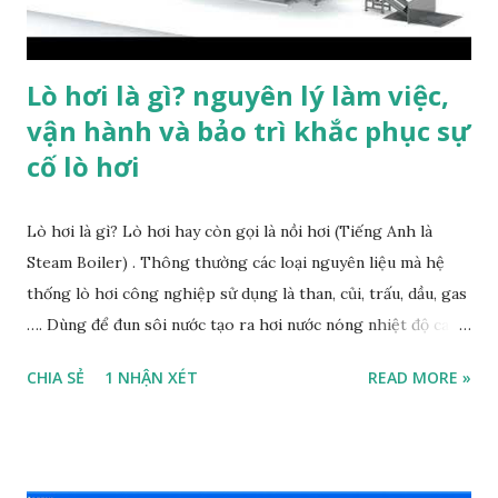
miền dung sai Miền dung sai Miền dung sai được tạo ra bằng
cách phối hợp giữa 1...
Lò hơi là gì? nguyên lý làm việc,
vận hành và bảo trì khắc phục sự
cố lò hơi
Lò hơi là gì? Lò hơi hay còn gọi là nồi hơi (Tiếng Anh là
Steam Boiler) . Thông thường các loại nguyên liệu mà hệ
thống lò hơi công nghiệp sử dụng là than, củi, trấu, dầu, gas
…. Dùng để đun sôi nước tạo ra hơi nước nóng nhiệt độ cao
và áp suất lớn . Tùy vào ngành sản suất sẽ tiêu thụ lượng
CHIA SẺ
1 NHẬN XÉT
READ MORE »
nhiệt năng khác nhau. Có thể chủ động điều chỉnh nhiệt độ
và áp suất trên hệ thống lò hơi này. Tùy vào nhu cầu sử
dụng của nhà máy mà điều chỉnh cho phù hợp. Các ống chịu
nhiệt cũng đóng vai trò quan trọng trong quá trình vận