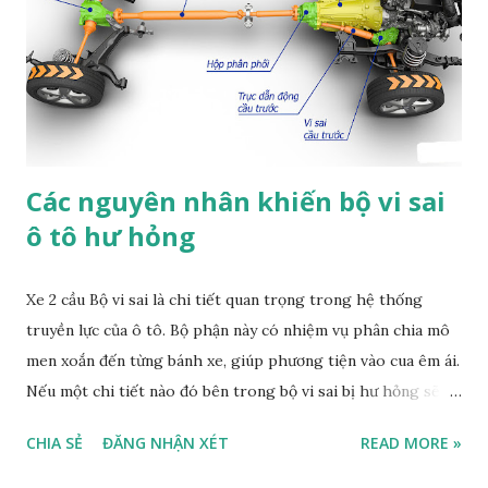
dầu, khởi động nhẹ, không nên sử dụng khi hộp số bôi trơn
dầu nhờn trong môi trường làm việc hoá phẩm, thực phẩm
vì dễ bị rò rỉ khi dầu bị nóng, mất tính nhờn, dù biết rằng có
phớt (joint) làm kín vẫn bị rò rỉ, với mỡ bôi tr...
Các nguyên nhân khiến bộ vi sai
ô tô hư hỏng
Xe 2 cầu Bộ vi sai là chi tiết quan trọng trong hệ thống
truyền lực của ô tô. Bộ phận này có nhiệm vụ phân chia mô
men xoắn đến từng bánh xe, giúp phương tiện vào cua êm ái.
Nếu một chi tiết nào đó bên trong bộ vi sai bị hư hỏng sẽ
khiến hoạt động của xe bị ảnh hưởng. Vậy có những dấu hiệu
CHIA SẺ
ĐĂNG NHẬN XÉT
READ MORE »
nhận biết bộ vi sai hư hỏng nào? Bộ vi sai ô tô giúp phương
tiện di chuyển linh hoạt và vào cua êm ái (Nguồn: Sưu tầm) 1.