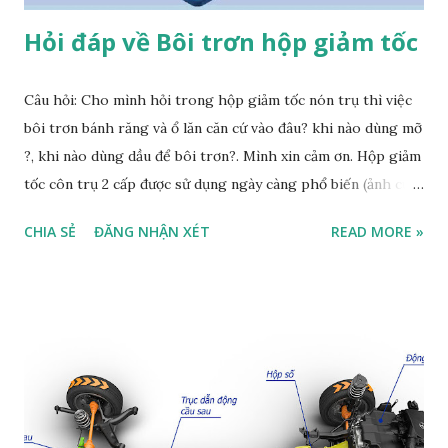
Hỏi đáp về Bôi trơn hộp giảm tốc
Câu hỏi: Cho mình hỏi trong hộp giảm tốc nón trụ thì việc
bôi trơn bánh răng và ổ lăn căn cứ vào đâu? khi nào dùng mỡ
?, khi nào dùng dầu để bôi trơn?. Mình xin cảm ơn. Hộp giảm
tốc côn trụ 2 cấp được sử dụng ngày càng phổ biến (ảnh của
dongco3pha) Trả lời: ý kiến 1: - bôi mỡ bôi trơn: khi tần suất
CHIA SẺ
ĐĂNG NHẬN XÉT
READ MORE »
làm việc của hộp số nầy hoạt động liên tục, với mỡ bôi trơn
thì nhiệt độ sinh ra do cặp bánh răng hoạt động không đủ
để làm mất tính bôi trơn của mỡ, vẫn đảm bảo tính bôi trơn.
Hơn nữa việc bôi trơn bằng mỡ cho hộp số dạng nầy chỉ
dùng cho hộp số có công suất lớn và nơi có nhiệt độ không
quá thấp ( gần về nhiệt độ âm sẽ làm cho mỡ bị hoá đặc ) -
bôi trơn bằng dầu nhờn: khi tần suất làm việc thấp nhằm
tránh hiện tượng sinh nhiệt làm mất tính nhờn bôi trơn của