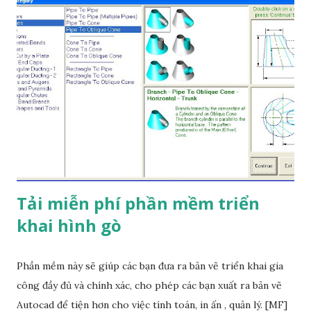
chuyển. Xem kênh Youtube của Bảo Dưỡng Cơ Khí! Hãy
đăng ký kênh để nhận thông báo video mới nhất về Lò hơi
Nguyên lý chung của lò hơi công nghiệp Sử dụng nhiên liệu
đốt thường được đốt cho tới khi nguồn nhiệt của lò chạm
ngưỡng 1600 – 2000oC . Ở giai đoạn này, nước sẽ chuyển
hóa thành hơi mang nhiệt nóng và được đưa đi bộ phận khác
để sử dụng. Hơi này sẽ được chuyển đến các bộ phận, quá
trình sản xuất công nghiệp của doanh nghiệp cần sử dụng
hơi. Hơi từ hệ thống lò...
Tải miễn phí phần mềm triển
khai hình gò
Phần mềm này sẽ giúp các bạn đưa ra bản vẽ triển khai gia
công đầy đủ và chính xác, cho phép các bạn xuất ra bản vẽ
Autocad để tiện hơn cho việc tính toán, in ấn , quản lý. [MF]