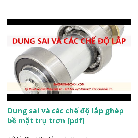
Các dấu hiệu nhận biết bộ vi sai hư hỏng Bộ vi sai ô tô cung
cấp mô-men xoắn cần thiết cho mỗi bánh lái và cho phép
các bánh xe di chuyển với tốc độ khác nhau. Theo đó, bộ vi
sai hư hỏng sẽ có những dấu hiệu bao gồm âm thanh lạ, xe
khó di chuyển, rò rỉ dầu và rung lắc phương tiện. 1.1. Âm
thanh lạ phát ra từ bộ vi sai Khi xe di chuyển, người dùng có
thể nghe thấy âm thanh phát ra từ các chi tiết kim loại ma
sát với nhau. Điều này xảy ra do các chi tiết chuyển động như
bánh răng vành chậu hoặc bánh răng cùi thơm bị mòn hoặc
mẻ. Ngoài ra, các ổ bi đỡ trong bộ vi sai hay bán trục bị ...
Dung sai và các chế độ lắp ghép
bề mặt trụ trơn [pdf]