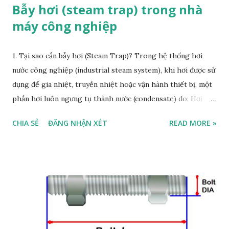
Bẫy hơi (steam trap) trong nhà
máy công nghiệp
1. Tại sao cần bẫy hơi (Steam Trap)? Trong hệ thống hơi
nước công nghiệp (industrial steam system), khi hơi được sử
dụng để gia nhiệt, truyền nhiệt hoặc vận hành thiết bị, một
phần hơi luôn ngưng tụ thành nước (condensate) do: Hơi
trao đổi nhiệt cho quá trình. Mất nhiệt qua thành ống, van,
CHIA SẺ
ĐĂNG NHẬN XÉT
READ MORE »
thiết bị. Sự xâm nhập của không khí và khí không ngưng tụ
(non-condensable gases) như CO₂, O₂. Nếu không loại bỏ
kịp thời nước ngưng tụ và khí không ngưng, sẽ xảy ra: Tụ
đọng nước làm giảm hiệu suất trao đổi nhiệt. Hiện tượng
búa nước (water hammer) gây nứt vỡ ống, hỏng thiết bị. Ăn
mòn cục bộ do kết hợp với oxy, CO₂. Rò rỉ hơi (live steam
loss), thất thoát năng lượng. Sản phẩm không đạt yêu cầu,
gián đoạn sản xuất. Bẫy hơi (steam trap) là thiết bị tự động