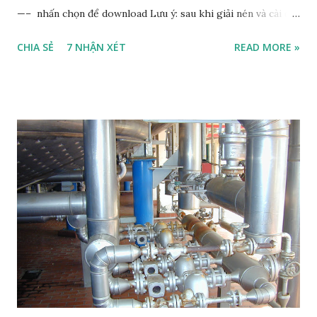
—– nhấn chọn để download Lưu ý: sau khi giải nén và cài đặt
thì chép pns4.exe (có sẵn sau khi giải nén) đè lên file
CHIA SẺ
7 NHẬN XÉT
READ MORE »
pns4.exe mới. Phiên bản này có đầy đủ kích thước với các
kiểu ống và help. Nên chạy run as administrator trong win
7. Xin chào bạn! Nếu bạn đang thích trang web của chúng
tôi và thấy các bài viết của chúng tôi hữu ích, chúng tôi rất
mong nhận được sự ủng hộ của bạn. Với sự giúp đỡ của bạn,
chúng tôi có thể tiếp tục phát triển tài nguyên và cung cấp
cho bạn nội dung có giá trị hơn nữa. Cảm ơn bạn đã ủng hộ
chúng tôi. Nguyễn Thanh Sơn