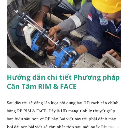
làm sạch và bôi trơn trước khi siết bu lông. Điều này giúp
đảm bảo sự kết nối chặt chẽ giữa các bộ phận và hạn chế sự
ăn mòn và rỉ sét. 3- Sử dụng công cụ siết bu lông: Sử dụng
công cụ siết bu lông phù hợp để đảm bảo lực siết đúng như
yêu cầu. Thường thì sẽ có các thông số như lực siết tối đa,
lực siết khuyến nghị và mô-men xoắn cần thiết để siết bu
lông. Xem kênh Youtube của Bảo Dưỡng Cơ Khí! Hãy...
Hướng dẫn chi tiết Phương pháp
Cân Tâm RIM & FACE
Sau đây tôi sẽ đăng lần lượt nội dung bài HD cách cân chỉnh
bằng PP RIM & FACE. Đây là HD mang tính lý thuyết giúp
bạn hiểu sâu hơn về PP này. Bài viết này tôi phải đánh máy
hơi dài nên bài viết sẽ cập nhật tiếp sau mỗi ngày. Phương