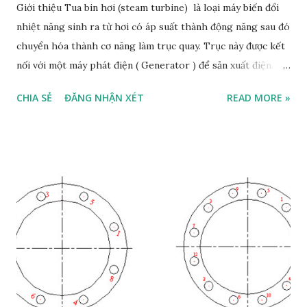
Giới thiệu Tua bin hơi (steam turbine) là loại máy biến đổi
nhiệt năng sinh ra từ hơi có áp suất thành động năng sau đó
chuyển hóa thành cơ năng làm trục quay. Trục này được kết
nối với một máy phát điện ( Generator ) để sản xuất điện.
Một phần rất lớn các yêu cầu về điện năng của thế giới được
CHIA SẺ
ĐĂNG NHẬN XÉT
READ MORE »
đáp ứng bởi các tuabin hơi nước này, có mặt trong các nhà
máy điện hạt nhân, nhiệt điện và điện than. Riêng ở Mỹ,
khoảng 88% điện năng được sản xuất bằng cách sử dụng các
tuabin hơi nước. Tua bin hơi nước hiện đại đầu tiên được phát
triển bởi Sir Charles A. Parsons vào năm 1884. Kể từ đó, rất
nhiều cải tiến đáng kể đã được thực hiện về năng lực và hiệu
quả sản xuất. Tua bin hơi nước được sử dụng rộng rãi trong
các nhà máy điện chu trình hỗn hợp . Trong các nhà máy
này, tuabin khí tạo ra nhiệt và năng lượng từ khói thải có
thể được tận dụng để sản xuất hơi nước để chạy tuabin hơi.
Sự kết hợp của hai tuabin này với nhau giúp sản xuất điện có