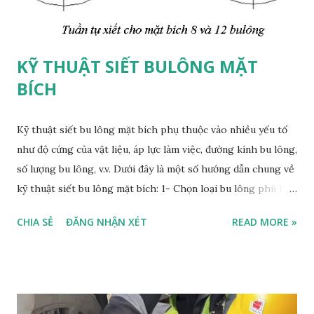
hiệu quả trong các nhà máy này. Về cơ bản, hiện na...
KỸ THUẬT SIẾT BULÔNG MẶT
BÍCH
Kỹ thuật siết bu lông mặt bích phụ thuộc vào nhiều yếu tố
như độ cứng của vật liệu, áp lực làm việc, đường kính bu lông,
số lượng bu lông, v.v. Dưới đây là một số hướng dẫn chung về
kỹ thuật siết bu lông mặt bích: 1- Chọn loại bu lông phù hợp
với mặt bích và ứng dụng: Trước khi siết bu lông, bạn cần
CHIA SẺ
ĐĂNG NHẬN XÉT
READ MORE »
chọn loại bu lông phù hợp với mặt bích và ứng dụng. Điều
này sẽ giúp đảm bảo rằng bu lông có độ cứng và độ bền phù
hợp để chịu được áp lực và đảm bảo tính toàn vẹn của mặt
bích. 2- Kiểm tra độ sạch và bôi trơn: Bạn cần đảm bảo rằng
bề mặt của bu lông, đai ốc, mặt bích và vùng tiếp xúc được