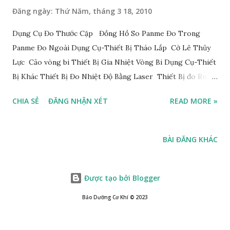
Đăng ngày:
Thứ Năm, tháng 3 18, 2010
Dụng Cụ Đo Thước Cặp Đồng Hồ So Panme Đo Trong
Panme Đo Ngoài Dụng Cụ-Thiết Bị Tháo Lắp Cờ Lê Thủy
Lực Cảo vòng bi Thiết Bị Gia Nhiệt Vòng Bi Dụng Cụ-Thiết
Bị Khác Thiết Bị Đo Nhiệt Độ Bằng Laser Thiết Bị đo Rung
Động thuoc cap Thuoc cap - Công dụng: Thước cặp
CHIA SẺ
ĐĂNG NHẬN XÉT
READ MORE »
đo được các kích thước bên ngoài (chiều dài, chiều rộng,
chiều cao, đường kính), các kích thước bên trong (đường
kính lỗ, chiều rộng rãnh). Thước cặp 1/10 còn đo được chiều
BÀI ĐĂNG KHÁC
sâu các bậc, lỗ, rãnh. Thước cặp 1/10 đo chính xác tới phần
mười của milimét, nên thường dùng để kiểm tra những kích
thước chính xác thấp. Thước cặp 1/20; 1/50 đo chính xác
Được tạo bởi Blogger
tới 0,05 mm và 0,02 nên thường dùng kiểm tra những kích
Bảo Dưỡng Cơ Khí ©️ 2023
thước tương đối chính xác. - Cấu tạo: Cơ bản gồm có:
thân thước chính 1 mang mỏ đo cố ...