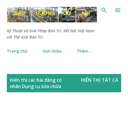
Chuyển đến nội dung chính
Kỹ Thuật và Giải Pháp Bảo Trì. Kết Nối Việt Nam
với Thế Giới Bảo Trì.
Trang chủ
Giới thiệu
Thêm…
B
Hiển thị các bài đăng có
HIỂN THỊ TẤT CẢ
à
nhãn
Dụng cụ sửa chữa
i
đ
ă
n
g