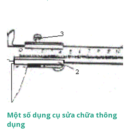
máy đóng tàu, nhà máy đường, nhà máy giấy, trên tàu, nhà
sản xuất van, v.v. Xem clip tại kênh bảo dưỡng cơ khí:
https://www.youtube.com/watch?v=C-npr_dcXIw Thanh
Sơn giới thiệu
Một số dụng cụ sửa chữa thông
dụng