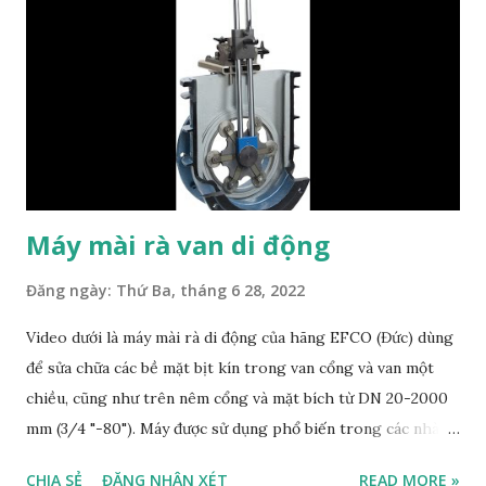
Máy mài rà van di động
Đăng ngày:
Thứ Ba, tháng 6 28, 2022
Video dưới là máy mài rà di động của hãng EFCO (Đức) dùng
để sửa chữa các bề mặt bịt kín trong van cổng và van một
chiều, cũng như trên nêm cổng và mặt bích từ DN 20-2000
mm (3/4 "-80"). Máy được sử dụng phổ biến trong các nhà
máy điện, đạm, nhà máy lọc dầu, công nghiệp hóa chất, nhà
CHIA SẺ
ĐĂNG NHẬN XÉT
READ MORE »