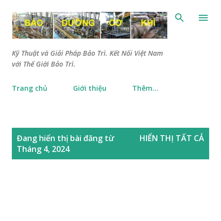
Chuyển đến nội dung chính
Kỹ Thuật và Giải Pháp Bảo Trì. Kết Nối Việt Nam
với Thế Giới Bảo Trì.
Trang chủ
Giới thiệu
Thêm…
B
Đang hiển thị bài đăng từ
HIỂN THỊ TẤT CẢ
à
Tháng 4, 2024
i
đ
ă
n
g