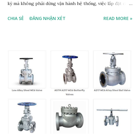
kỳ mà không phải dừng vận hành hệ thống, việc lắp đặt các
van chặn (block valves) được cho phép dưới những quy định
CHIA SẺ
ĐĂNG NHẬN XÉT
READ MORE »
nghiêm ngặt. 1. Khi nào cho phép lắp van chặn trước PSV?
Theo tiêu chuẩn ASME Section VIII (Phụ lục M) và API RP
520 Part II , van chặn có thể được lắp đặt tại đầu vào hoặc
đầu ra của thiết bị xả áp trong các trường hợp sau: Phục vụ
bảo dưỡng độc lập: Khi cần tháo rời PSV để kiểm tra, sửa
chữa hoặc thay thế (inspection, testing, and repair). Hệ
thống có dự phòng (Spare Capacity): Khi thiết bị được bảo
vệ bởi nhiều PSV và việc cô lập một PSV vẫn đảm bảo công
suất xả 100% của các PSV còn lại đang vận hành. Môi trường
gây ăn mòn hoặc đóng cặn: Trong các ứng dụng mà PSV cần
phải được kiểm tra thường xuyên hơn do tính chất của lưu
chất (corrosive or foul...