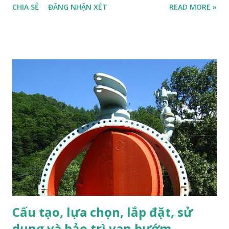
CHIA SẺ
ĐĂNG NHẬN XÉT
READ MORE »
k ế để đả m b ả o dòng ch ả y liên t ụ c qua b ơ m trong tr ườ
ng h ợ p áp su ấ t đầ u vào c ủ a b ơ m kh ô ng đạ t m ứ c t ố i
thi ể u để đả m b ả o ho ạ t độ ng an toàn và hi ệ u qu ả c ủ a
b ơ m. Khi á p su ấ t đầ u vào c ủ a b ơ m gi ả m xu ố ng m ứ c
t ố i thi ể u, van ARV s ẽ t ự độ ng m ở m ộ t đườ ng tu ầ n
hoàn nh ỏ để đả m b ả o dòng ch ả y đi qua b ơ m v à gi ữ cho
b ơ m ho ạ t độ ng ổ n đị nh. Đ i ề u này giúp gi ả m thi ể u
nguy c ơ b ơ m b ị h ư h ỏ ng ho ặ c xâm thực khi áp su ấ t
đầ u vào không đủ . Trái tim của van tuần hoàn tự động là
một đĩa van (disk) . Đĩa van " nhạy cảm " với lưu lượng và
không nhạy cảm với áp suất . Nó kiểm soát dòng c...
Cấu tạo, lựa chọn, lắp đặt, sử
dụng và bảo trì van bướm