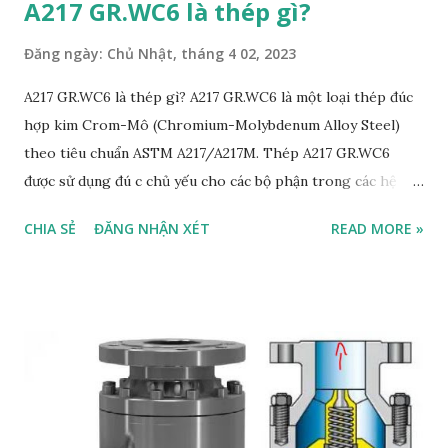
A217 GR.WC6 là thép gì?
Đăng ngày:
Chủ Nhật, tháng 4 02, 2023
A217 GR.WC6 là thép gì? A217 GR.WC6 là một loại thép đúc
hợp kim Crom-Mô (Chromium-Molybdenum Alloy Steel)
theo tiêu chuẩn ASTM A217/A217M. Thép A217 GR.WC6
được sử dụng đú c chủ yếu cho các bộ phận trong các hệ
thống nhiệt và áp lực cao, chẳng hạn như các bộ phận của lò
CHIA SẺ
ĐĂNG NHẬN XÉT
READ MORE »
hơi, đường ống áp lực cao, thân bơm, cánh bơm và thân van,
đĩa van . Các tính chất cơ học của thép A217 GR.WC6 được
đặc trưng bởi độ bền kéo cao, độ dẻo dai tốt, độ bền chịu
nhiệt tốt và khả năng chống mài mòn cao. WC6 là gì? WC6
là mã số cho một loại vật liệu trong hợp kim thép đúc, đó là
hợp kim Crom-Mô (Chromium-Molybdenum Alloy). Cụ thể,
"WC" trong WC6 là viết tắt của "Weldable Castings" và số
"6" dùng để chỉ các nguyên tố hợp kim cụ thể có trong thép.