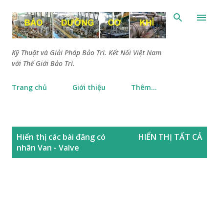
Chuyển đến nội dung chính
Kỹ Thuật và Giải Pháp Bảo Trì. Kết Nối Việt Nam
với Thế Giới Bảo Trì.
Trang chủ
Giới thiệu
Thêm…
B
Hiển thị các bài đăng có
HIỂN THỊ TẤT CẢ
à
nhãn
Van - Valve
i
đ
ă
n
g