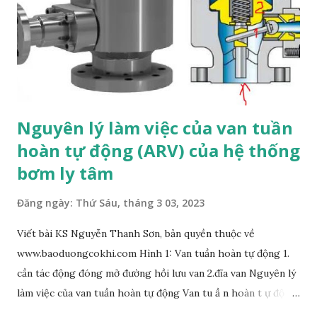
"W" trong mã số này cũng thể hiện cho "Weldable" (dễ hàn),
"C" thể hiện cho "Chromium" (crom) và "6" thể hiện cho
nồng độ molybdenum (molypdenum) trong hợp kim. Vì vậy,
WC6 l...
Nguyên lý làm việc của van tuần
hoàn tự động (ARV) của hệ thống
bơm ly tâm
Đăng ngày:
Thứ Sáu, tháng 3 03, 2023
Viết bài KS Nguyễn Thanh Sơn, bản quyền thuộc về
www.baoduongcokhi.com Hình 1: Van tuần hoàn tự động 1.
cần tác động đóng mở đường hồi lưu van 2.đĩa van Nguyên lý
làm việc của van tuần hoàn tự động Van tu ầ n hoàn t ự độ ng
ARV (Automatic Recirculation Valve) là lo ạ i van đượ c thi ế t