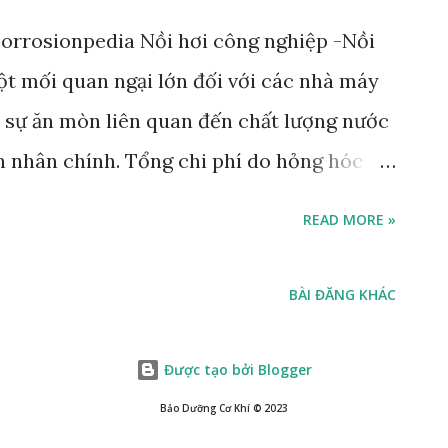
ết rỗ và rãnh nhỏ trên bề mặt ổ trục, dẫn
corrosionpedia Nồi hơi công nghiệp -Nồi
. 2. Tiếng ồn và độ rung của ổ trục:
một mối quan ngại lớn đối với các nhà máy
và sự ăn mòn liên quan đến chất lượng nước
n nhân chính. Tổng chi phí do hỏng hóc
 điện được ước tính khoảng 5 tỷ đô la mỗi
READ MORE »
 năm 2009, nên có thể cao hơn nhiều hiện
 toàn lâu dài của nồi hơi, chất lượng nước
BÀI ĐĂNG KHÁC
g phạm vi yêu cầu dung sai của nồi hơi.
 Nồi Hơi Nguồn nước chứa các tạp chất
Được tạo bởi Blogger
rất có hại. Ở nhiệt độ cao, ngay cả một
Bảo Dưỡng Cơ Khí ©️ 2023
ng nước cấp cũng có thể gây thiệt hại