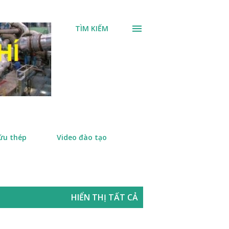
TÌM KIẾM
ứu thép
Video đào tạo
HIỂN THỊ TẤT CẢ