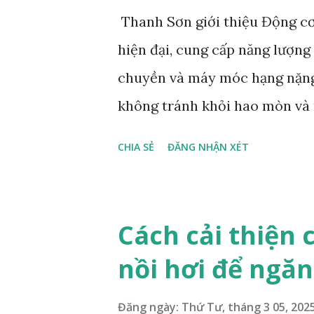
"Mechanical vibration of no
Thanh Sơn giới thiệu Động cơ
and evaluation of vibration on
hiện đại, cung cấp năng lượn
trung vào đo lường độ rung tr
chuyền và máy móc hạng nặng
móc không chuyển độ...
không tránh khỏi hao mòn và 
hỏng động cơ sớm là hư hỏng 
CHIA SẺ
ĐĂNG NHẬN XÉT
điện trục (shaft current) là m
điện thế giữa trục động cơ đi
vòng bi. Dòng điện này có thể
Cách cải thiện
(pitting) và tạo rãnh (Fluting)
nồi hơi để ngă
mòn và hỏng hóc sớm . Dòng đ
động có hại đối với vòng bi, 
Đăng ngày:
Thứ Tư, tháng 3 05, 202