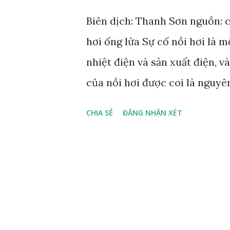
Phóng điện có thể tạo ra các v
Biên dịch: Thanh Sơn nguồn: 
đến hao mòn và hỏng hóc sớm
hơi ống lửa Sự cố nồi hơi là 
Dòng điện trong trục...
nhiệt điện và sản xuất điện, 
của nồi hơi được coi là nguyê
ống nồi hơi trong các nhà máy
CHIA SẺ
ĐĂNG NHẬN XÉT
năm (lưu ý rằng con số này từ
nay). Để đảm bảo hoạt động an
cần được duy trì liên tục tron
Các Tạp Chất Trong Nước Cấp
mà ở mức độ nhất định có thể 
lượng nhỏ của một số chất tro