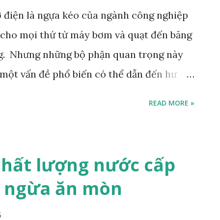
n-reciprocating machines — Measurement
 điện là ngựa kéo của ngành công nghiệp
 rotating shafts". Phạm vi áp dụng : Tập
g cho mọi thứ từ máy bơm và quạt đến băng
ên trục quay (rotating shafts) của các máy
. Nhưng những bộ phận quan trọng này
một vấn đề phổ biến có thể dẫn đến hư
vòng bi do dòng điện trục gây ra. Dòng
READ MORE »
ột loại phóng điện xảy ra khi có một hiệu
ện và vòng bi, dẫn đến dòng điện chạy qua
 gây ra một loạt vấn đề, bao gồm rỗ
 chất lượng nước cấp
 trên bề mặt vòng bi, có thể dẫn đến hao
n ngừa ăn mòn
iện trục động cơ có thể có một số tác
bao gồm: 1. Tạo rỗ và rãnh trên vòng bi:
5