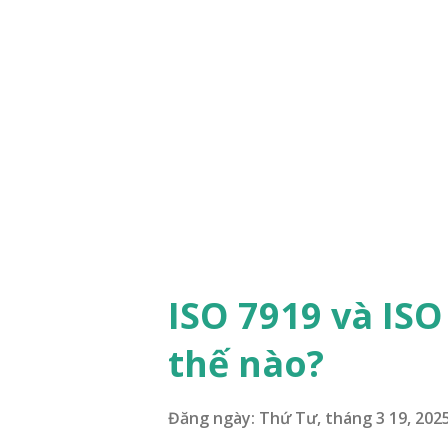
i
đ
ă
n
g
ISO 7919 và IS
thế nào?
Đăng ngày:
Thứ Tư, tháng 3 19, 202