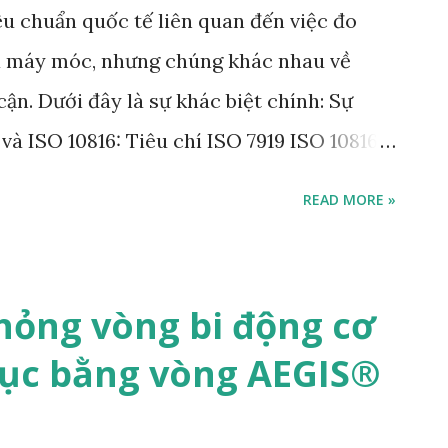
iêu chuẩn quốc tế liên quan đến việc đo
ủa máy móc, nhưng chúng khác nhau về
ận. Dưới đây là sự khác biệt chính: Sự
và ISO 10816: Tiêu chí ISO 7919 ISO 10816
ting shaft) Trên vỏ máy (non-rotating
READ MORE »
ty probe (đo dịch chuyển) Accelerometer
o chính Độ dịch chuyển (µm, mils) Vận tốc
 dụng Máy lớn, quan trọng (turbine, máy
ỏng vòng bi động cơ
i chung Mục đích Theo dõi rung động trục
rục bằng vòng AEGIS®
máy móc 1. ISO 7919 - Đo lường và đánh giá
vibration) Tên đầy đủ : ISO 7919 -