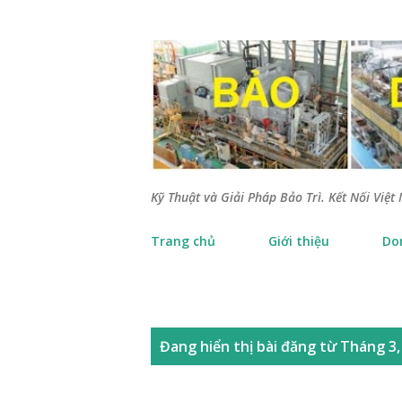
Kỹ Thuật và Giải Pháp Bảo Trì. Kết Nối Việt 
Trang chủ
Giới thiệu
Do
B
Đang hiển thị bài đăng từ Tháng 3,
à