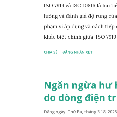
ISO 7919 và ISO 10816 là hai t
lường và đánh giá độ rung c
phạm vi áp dụng và cách tiếp c
khác biệt chính giữa ISO 7919 
Vị trí đo Trên trục quay (rota
CHIA SẺ
ĐĂNG NHẬN XÉT
parts) Loại cảm biến Proximi
(đo vận tốc/gia tốc) Đơn vị đ
rung (mm/s) hoặc gia tốc Ứng
Ngăn ngừa hư h
nén) Máy móc công nghiệp nó
do dòng điện t
Đánh giá tình trạng tổng thể 
độ rung trên trục quay (shaft 
Đăng ngày:
Thứ Ba, tháng 3 18, 2025