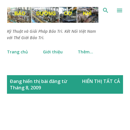
Chuyển đến nội dung chính
Kỹ Thuật và Giải Pháp Bảo Trì. Kết Nối Việt Nam
với Thế Giới Bảo Trì.
Trang chủ
Giới thiệu
Thêm…
B
Đang hiển thị bài đăng từ
HIỂN THỊ TẤT CẢ
à
Tháng 8, 2009
i
đ
ă
n
g