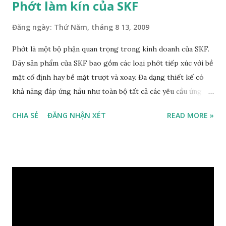
Phớt làm kín của SKF
Đăng ngày:
Thứ Năm, tháng 8 13, 2009
Phớt là một bộ phận quan trọng trong kinh doanh của SKF.
Dãy sản phẩm của SKF bao gồm các loại phớt tiếp xúc với bề
mặt cố định hay bề mặt trượt và xoay. Đa dạng thiết kế có
khả năng đáp ứng hầu như toàn bộ tất cả các yêu cầu ứng
dụng. Không chỉ là các ứng dụng làm kín đơn giản mà còn có
CHIA SẺ
ĐĂNG NHẬN XÉT
READ MORE »
một dãy sản phẩm đa dạng cho các yêu cầu ứng dụng công
nghiệp. SKF có thể cung cấp các giải pháp làm kín cho
khách hàng từ thiết kế đến sản xuất số lượng lớn, từ lắp cho
thiết bị ban đầu đến thị trường thay thế sau đó. Các thông
tin chi tiết có thể tìm thấy trong catalogue SKF- Industrial
Shaft Seals. Dãy sản phẩm phớt tiêu chuẩn của SKF cho các
bộ phận quay của máy cũng có trong "SKF Interactive
Engineering Catalogue". Để biết thêm chi tiết xin tham