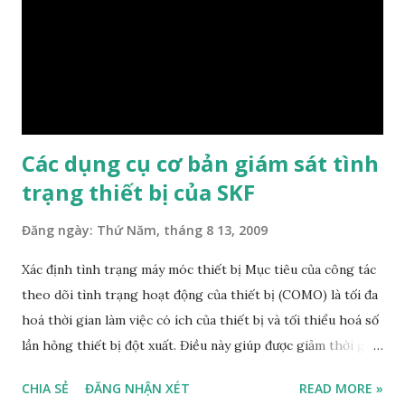
khảo các websites của SKF
http://www.skf.com/portal/skf/home/products?
maincatalogue=1&lang=en&newlink=4_1_4 ,
www.sealpool.com và www.chicago-rawhide.com Phớt cho
các chi tiết quay của máy Phớt hướng kính Phớt cơ học V
rin...
Các dụng cụ cơ bản giám sát tình
trạng thiết bị của SKF
Đăng ngày:
Thứ Năm, tháng 8 13, 2009
Xác định tình trạng máy móc thiết bị Mục tiêu của công tác
theo dõi tình trạng hoạt động của thiết bị (COMO) là tối đa
hoá thời gian làm việc có ích của thiết bị và tối thiểu hoá số
lần hỏng thiết bị đột xuất. Điều này giúp được giảm thời gian
ngưng máy và chip phí bảo dưỡng. SKF cung cấp một dải sản
CHIA SẺ
ĐĂNG NHẬN XÉT
READ MORE »
phẩm đầy đủ, đồng bộ cho công tác này để đo kiểm các