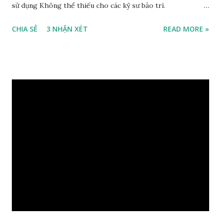
sử dụng Không thể thiếu cho các kỹ sư bảo trì.
http://www.mediafire.com/download.php?
CHIA SẺ
3 NHẬN XÉT
READ MORE »
h81wtca09opqcyy