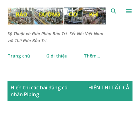
Chuyển đến nội dung chính
Kỹ Thuật và Giải Pháp Bảo Trì. Kết Nối Việt Nam
với Thế Giới Bảo Trì.
Trang chủ
Giới thiệu
Thêm…
B
Hiển thị các bài đăng có
HIỂN THỊ TẤT CẢ
à
nhãn
Piping
i
đ
ă
n
g