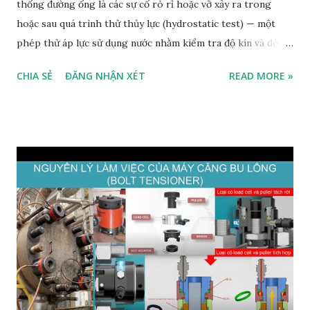
thống đường ống là các sự cố rò rỉ hoặc vỡ xảy ra trong
hoặc sau quá trình thử thủy lực (hydrostatic test) — một
phép thử áp lực sử dụng nước nhằm kiểm tra độ kín và độ
bền của hệ thống đường ống. Các sự cố này có thể xuất phát
CHIA SẺ
ĐĂNG NHẬN XÉT
READ MORE »
từ nhiều nguyên nhân khác nhau, như khuyết tật vật liệu, nứt
mỏi (fatigue cracks), hoặc lỗi trong mối hàn và mối nối. Thử
thủy lực là bước quan trọng để đảm bảo an toàn và độ tin cậy
của đường ống trước khi đưa vào vận hành. Nguyên nhân gây
hư hỏng trong thử thủy lực 1. Khuyết tật vật liệu (Material
Flaws): Ngay cả vật liệu chất lượng cao cũng có thể tồn tại
các khuyết tật như tạp chất, lớp phân tách (lamination) hoặc
tạp nhiễm, có thể gây phá hỏng khi chịu áp lực. 2. Rỗ khí
(Porosity): Công nghệ hàn hoặc chế tạo kém có thể tạo ra
rỗ khí — các lỗ nhỏ hoặc khoảng rỗng trong vật liệu — làm
tăng nguy cơ rò rỉ. 3. Nứt mỏi (Fatigue Cracks): Sự lặp lại của
các chu kỳ áp suất có thể tạo ra vết nứt mỏi, đặc b...