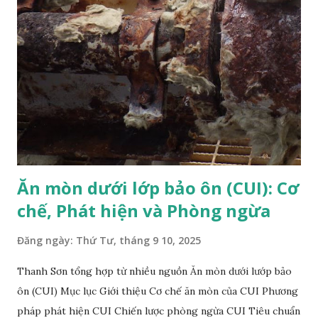
Nghe bài viết: Ưu điểm: Ưu điểm lớn nhất của bộ căng bu
lông thủy lực là có thể xiết và tháo rời nhiều bu lông cùng
một lúc . Phân bố lực đồng đều . Đây là một công cụ an toàn,
hiệu quả và nhanh chóng , đồng thời là cách tốt nhất để siết
chặt và tháo rời các bu lông có thông số kỹ thuật khác
nhau. Nguyên lý cấu tạo: loại bol tensioner: phần piston
thủy lực tách rời vòng puller ...
Ăn mòn dưới lớp bảo ôn (CUI): Cơ
chế, Phát hiện và Phòng ngừa
Đăng ngày:
Thứ Tư, tháng 9 10, 2025
Thanh Sơn tổng hợp từ nhiều nguồn Ăn mòn dưới lướp bảo
ôn (CUI) Mục lục Giới thiệu Cơ chế ăn mòn của CUI Phương
pháp phát hiện CUI Chiến lược phòng ngừa CUI Tiêu chuẩn