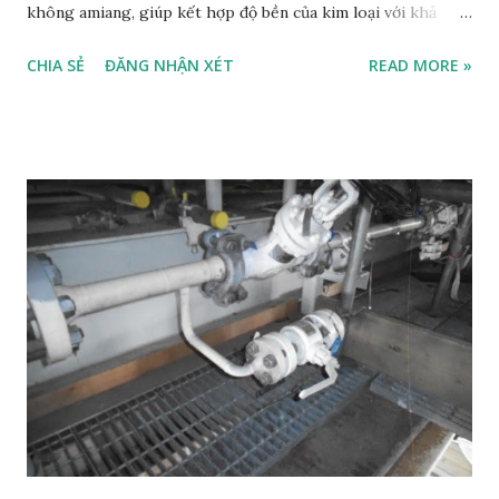
không amiang, giúp kết hợp độ bền của kim loại với khả
năng đàn hồi của vật liệu mềm, tạo độ kín khít cao trong
CHIA SẺ
ĐĂNG NHẬN XÉT
READ MORE »
điều kiện áp suất, nhiệt độ khắc nghiệt. Chúng được dùng
phổ biến trong bộ trao đổi nhiệt, bình áp suất, nồi hơi,
đường ống dẫn khí, và các ứng dụng yêu cầu khả năng chịu
tải lớn. Cấu tạo & Đặc điểm: Vỏ kim loại (Jacket): Làm bằng
thép không gỉ, thép carbon, đồng, niken... giúp tăng cường
khả năng chịu áp lực, chống thổi mòn và bảo vệ lõi bên
trong. Vật liệu độn (Filler): Graphite mềm, ceramic, PTFE,
hoặc sợi amiang, có khả năng nén tốt, phục hồi hình dạng,
tạo độ kín khi biến dạng theo mặt bích. Loại: Có cả loại một
lớp vỏ (single jacketed) và hai lớp vỏ (double jacketed) để
tăng hiệu quả làm kín. Ứng dụng chính: Hệ thống trao đổi
nhiệt, bình áp suất, nồi hơi, ống khói. Đường ống dẫn khí,
hơi, hóa...