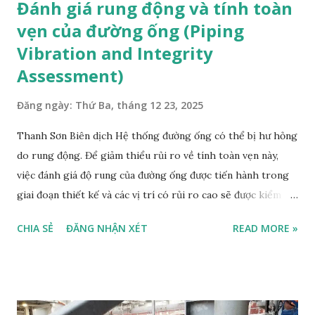
Đánh giá rung động và tính toàn
vẹn của đường ống (Piping
Vibration and Integrity
Assessment)
Đăng ngày:
Thứ Ba, tháng 12 23, 2025
Thanh Sơn Biên dịch Hệ thống đường ống có thể bị hư hỏng
do rung động. Để giảm thiểu rủi ro về tính toàn vẹn này,
việc đánh giá độ rung của đường ống được tiến hành trong
giai đoạn thiết kế và các vị trí có rủi ro cao sẽ được kiểm tra
trong giai đoạn vận hành. Phân tích (đánh giá) rung động
CHIA SẺ
ĐĂNG NHẬN XÉT
READ MORE »
đường ống này dựa trên Guidelines for th e avoidance of
vibration-induced fatigue failure (AVIFF) của Viện Năng
lượng (Energy Institute - EI) và các phương pháp hiện hành
khác, đồng thời tạo thành một phần quan trọng của hệ
thống Quản lý Tính toàn vẹn Tài sản (Asset Integrity