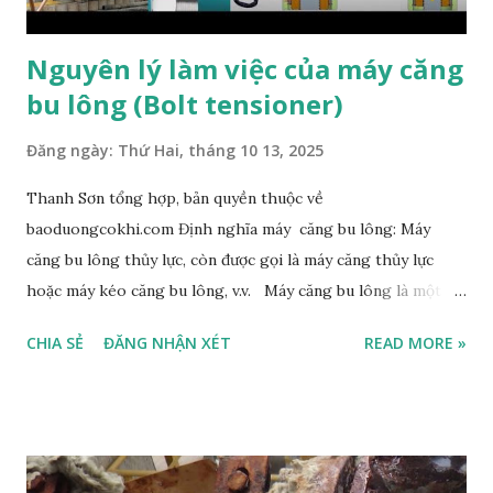
Nguyên lý làm việc của máy căng
bu lông (Bolt tensioner)
Đăng ngày:
Thứ Hai, tháng 10 13, 2025
Thanh Sơn tổng hợp, bản quyền thuộc về
baoduongcokhi.com Định nghĩa máy căng bu lông: Máy
căng bu lông thủy lực, còn được gọi là máy căng thủy lực
hoặc máy kéo căng bu lông, v.v. Máy căng bu lông là một
công cụ siết chặt và tháo rời bu lông. Nó giống như một
CHIA SẺ
ĐĂNG NHẬN XÉT
READ MORE »
kích dạng vòng được lắp đặt trên guzong (stud) và đai ốc
(nut) của mặt bích cần siết chặt hoặc tháo rời. Với sự trợ
giúp của năng lượng từ bơm thuỷ lực, guzong được kéo căng
trong vùng biến dạng đàn hồi theo độ đàn hồi cho phép của
vật liệu , qua đó đạt được mục đích siết hoặc tháo bu lông.