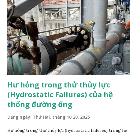
Management-AIM). Hướng dẫn AVIFF của Viện Năng lượng
là phương pháp được khuyến nghị để xác định và giải quyết
rủi ro rung đường ống. Bài viết này dựa trên chuyên môn về
phân tích ứng suất đường ống (pipe stress analysis), phân
tích rung động động học (dynamic vibration analysis), dòng
chảy nhất thời (transient flow ) và các nghiên cứu thiết kế
liên quan khác. 1. RUNG ĐỘNG ĐƯỜN...
Hư hỏng trong thử thủy lực
(Hydrostatic Failures) của hệ
thống đường ống
Đăng ngày:
Thứ Hai, tháng 10 20, 2025
Hư hỏng trong thử thủy lực (hydrostatic failures) trong hệ