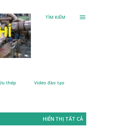
TÌM KIẾM
ứu thép
Video đào tạo
HIỂN THỊ TẤT CẢ