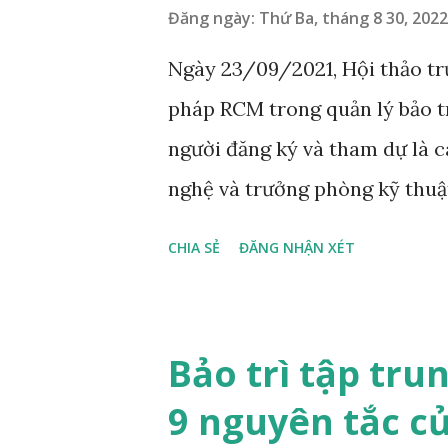
Đăng ngày:
Thứ Ba, tháng 8 30, 2022
Ngày 23/09/2021, Hội thảo t
pháp RCM trong quản lý bảo t
người đăng ký và tham dự là 
nghệ và trưởng phòng kỹ thuật
Webinar lần này có sự góp mặ
CHIA SẺ
ĐĂNG NHẬN XÉT
động hóa Điện tới từ Đại học 
đây, anh sẽ chia sẻ toàn bộ k
RCM mang lại cho các nhà máy
Bảo trì tập tru
(Maintenance) là gì? Bảo trì d
9 nguyên tắc c
trì dựa trên tình trạng, (Con