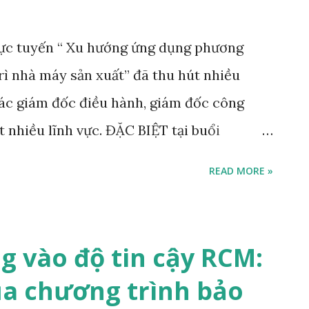
rực tuyến “ Xu hướng ứng dụng phương
rì nhà máy sản xuất” đã thu hút nhiều
các giám đốc điều hành, giám đốc công
 nhiều lĩnh vực. ĐẶC BIỆT tại buổi
t của chuyên gia/giảng viên ngành tự
READ MORE »
Điện lực: Tiến sĩ Nguyễn Tùng Linh. Tại
iến thức về RCM và những lợi ích ứng dụng
 sản xuất hiện nay. Xem thêm: Bảo trì
ng vào độ tin cậy RCM:
ự đoán (Predictive Maintenance) là gì? Bảo
ủa chương trình bảo
dition-based maintenance CBM) là gì? Bảo