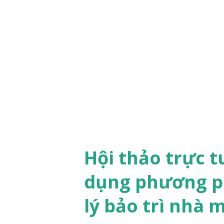
i
đ
ă
n
g
Hội thảo trực 
dụng phương p
lý bảo trì nhà 