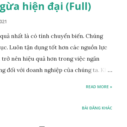
ừa hiện đại (Full)
Condition-Based Mainienance) Bảo trì tập
nguyên tắc của chương trình bảo dưỡng
2021
ịnh nghĩa bảo trì 4.0 Thảo luận về thế hệ
 quả nhất là có tính chuyển biến. Chúng
ơng trình: Phần 1: RCM là gì & Lợi ích RCM
 tục. Luôn tận dụng tốt hơn các nguồn lực
xuất hiện n...
 trở nên hiệu quả hơn trong việc ngăn
g đối với doanh nghiệp của chúng ta. Khi
 bạn cần hiểu rằng không phải tất cả các cải
READ MORE »
Thứ nhất , hãy tập trung vào việc loại bỏ
 không cần thiết. Điều này giúp loại bỏ
BÀI ĐĂNG KHÁC
ư. Nhưng nó cũng giúp loại bỏ việc lập kế
và báo cáo về công việc bảo trì này. Nghe