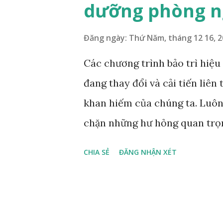
dưỡng phòng ng
trì dựa trên tình trạng CBM (
trung vào độ tin cậy RCM: 9 
Đăng ngày:
Thứ Năm, tháng 12 16, 
phòng ngừa hiện đại (Full) . Đ
Các chương trình bảo trì hiệu
bảo trì thứ 4 --- Nội dung chư
đang thay đổi và cải tiến liên
mang tới cho các nhà máy sản 
khan hiếm của chúng ta. Luôn
chặn những hư hỏng quan trọn
cải tiến chương trình bảo trì,
CHIA SẺ
ĐĂNG NHẬN XÉT
tiến đều có cùng một đòn bẩy: 
các nội dung công việc bảo trì
việc duy trì lao động và vật t
hoạch, lên lịch trình, quản lý 