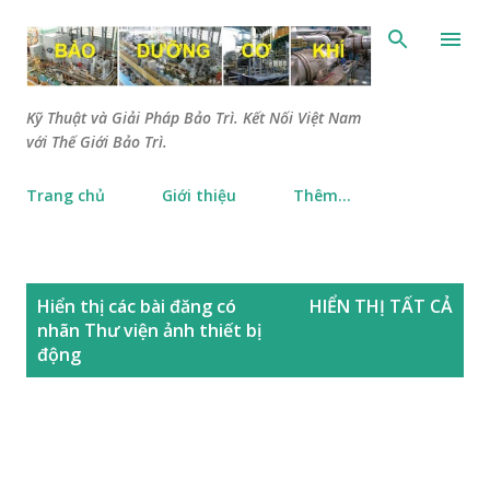
Chuyển đến nội dung chính
Kỹ Thuật và Giải Pháp Bảo Trì. Kết Nối Việt Nam
với Thế Giới Bảo Trì.
Trang chủ
Giới thiệu
Thêm…
B
Hiển thị các bài đăng có
HIỂN THỊ TẤT CẢ
à
nhãn
Thư viện ảnh thiết bị
i
động
đ
ă
n
g