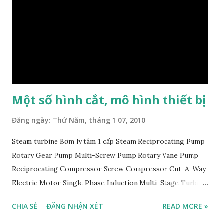
lớn nhất thế giới 800kV của Siemen Siemens Energy đã
cung cấp máy biến áp lớn nhất và mạnh nhất thế giới 800-
kilovolt cho Trung Quốc. Biến áp được sản xuất tại nhà máy
của Siemens ở Nuremberg dành cho công ty Xiangjiaba-
Thượng Hải, dùng cho truyền tải điện một chiều cao áp
(HVDC) đang được ...
Một số hình cắt, mô hình thiết bị
Đăng ngày:
Thứ Năm, tháng 1 07, 2010
Steam turbine Bơm ly tâm 1 cấp Steam Reciprocating Pump
Rotary Gear Pump Multi-Screw Pump Rotary Vane Pump
Reciprocating Compressor Screw Compressor Cut-A-Way
Electric Motor Single Phase Induction Multi-Stage Turbine
Pump Lobe Blower 5001 Gate Valve 125# - 2” Flanged
CHIA SẺ
ĐĂNG NHẬN XÉT
READ MORE »
(Click image to show larger image) 5002 Globe Valve 125#