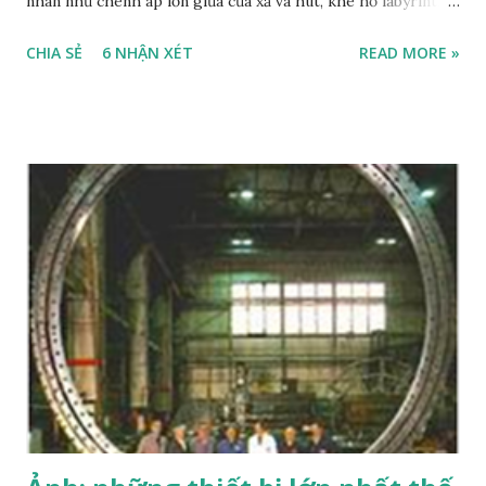
nhân như chênh áp lớn giữa cửa xả và hút, khe hở labyrinth
seal lớn, v.v... + Quá tốc + Khe hở bạc không đủ + Bề mặt đĩa
CHIA SẺ
6 NHẬN XÉT
READ MORE »
chặn (thrust collar) không tốt. + Điều kiện môi trường vận
hành khắc nghiệt + Chất lượng bạc kém hoặc lựa chọn sai
loại. Bạc đỡ Journal bearing mài mòn và nhiều vết bị xước
Nguyên nhân có thể: + Thiếu dầu bôi trơn (lưu lượng, áp
suất cấp tới bearing). + Chất lượng dầu kém, lọc dầu không
tốt. + Quá tải + Quá tốc + Khe hở bạc không đủ + Bề mặt
trục không tốt + Điều kiện môi trường vận hành khắc
nghiệt + Chất lượng bạc kém hoặc lựa chọn sai loại. Xem
thêm bài này Labyrinth seal bị mòn oil film seal bị coking
(cốc hóa cặn dầu) Coupling bị nứt vỡ Thanh Sơn viết
25/12/2009