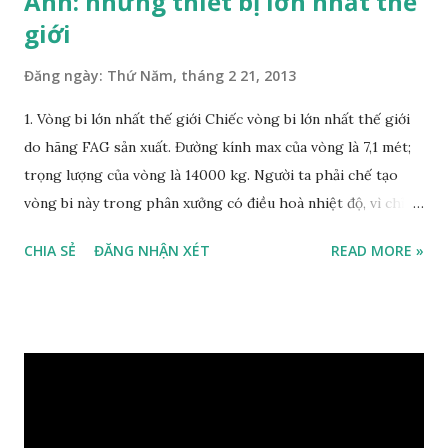
Ảnh: những thiết bị lớn nhất thế
giới
Đăng ngày:
Thứ Năm, tháng 2 21, 2013
1. Vòng bi lớn nhất thế giới Chiếc vòng bi lớn nhất thế giới
do hãng FAG sản xuất. Đường kính max của vòng là 7,1 mét;
trọng lượng của vòng là 14000 kg. Người ta phải chế tạo
vòng bi này trong phân xưởng có điều hoà nhiệt độ, vì chỉ
cần nhiệt độ thay đổi 1 độ Kelvin thì đường kính của vòng sẽ
CHIA SẺ
ĐĂNG NHẬN XÉT
READ MORE »
thay đổi 1 lượng 0,085 mm. 2. Chiếc máy đào đất lớn nhất thế
giới Chiếc máy đào đất lớn nhất thế giới được thiết kế và
chế tạo bởi Krupp (Đức). Chiếc máy này cao 95 m; dài 215 m;
nặng 45000 tấn. Nó được thiết kế và chế tạo trong khoảng
thời gian 5 năm và tiêu tốn 100 triệu đô la Mỹ. Máy có thể
đào được 76000 mét khối đất đá trong 1 ngày với tốc độ cao
nhất là 10 mét hào trong 1 phút. 3. Máy biến thế công suất