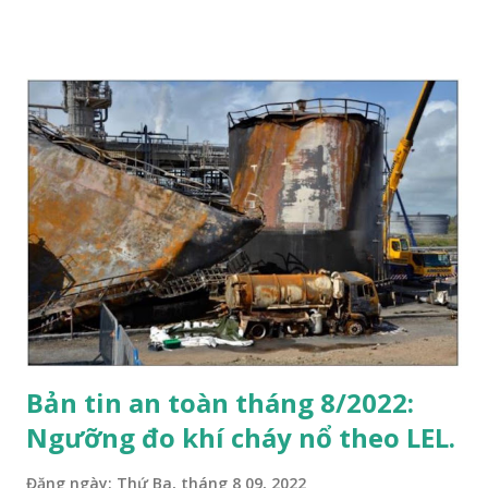
tháng 5 năm 2012, một cơn giông xuất hiện tại nhà máy sản
xuất nhựa Acrylic ở Thành Phố Bristol, Bang Pennsylvania,
Mỹ. Một tia sét đã đánh trúng vào khu vực bồn bể . Trong
vòng vài giây, một bồn chứa Acrylate Ethyl phát nổ và sau đó
vài phút, bồn chứa Butyl Acrylate tiếp tục phát nổ. Vụ cháy
nổ đã phá hủy 2 bồn chứa và dẫn đến nhà máy ngừng sản
xuất trong một thời gian dài. Hai nhân viên hành chính bên
trong khu vực bồn bể đã rất may mắn không bị thương tích.
Các bồn chứa đã được nối đất và đạt tiêu chuẩn chống sét,
VẬY TẠI SAO VỤ NỔ LẠI XẢY RA? Mặc dù không thể xác
định chính xác, nhưng rất có thể: ...
Bản tin an toàn tháng 8/2022:
Ngưỡng đo khí cháy nổ theo LEL.
Đăng ngày:
Thứ Ba, tháng 8 09, 2022