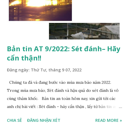
đơn giản như đóng lỗ thông hơi (Vent) trong khi bơm vật
liệu hoặc làm mát nhanh không gian hơi của bồn trong cơn
giông bão khi lỗ thông hơi bị đóng hoặc bị chặn . Các kỹ sư
đã tính to...
Bản tin AT 9/2022: Sét đánh– Hãy
cẩn thận!!
Đăng ngày:
Thứ Tư, tháng 9 07, 2022
Chúng ta đã và đang bước vào mùa mưa bão năm 2022.
Trong mùa mưa bão, Sét đánh và hậu quả do sét đánh là vô
cùng thảm khốc. Bản tin an toàn hôm nay, xin gửi tới các
anh chị bài viết : Sét đánh – hãy cẩn thận , lấy từ bản tin an
toàn tháng 5, tạp chí an toàn công nghệ - Mỹ: Lightning
CHIA SẺ
ĐĂNG NHẬN XÉT
READ MORE »
Strikes – YIKES!! - Vietnamese | AIChE Rạng sáng ngày 16