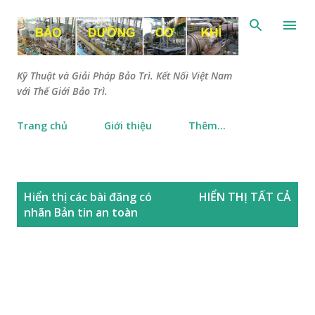
Chuyển đến nội dung chính
Kỹ Thuật và Giải Pháp Bảo Trì. Kết Nối Việt Nam
với Thế Giới Bảo Trì.
Trang chủ
Giới thiệu
Thêm…
B
Hiển thị các bài đăng có
HIỂN THỊ TẤT CẢ
à
nhãn
Bản tin an toàn
i
đ
ă
n
g