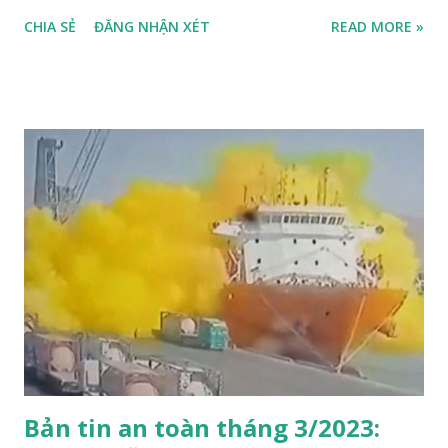
ắc đã vỡ đôi, gây rò rỉ gần 22 tấn (50.000 pounds) amo-ni-
CHIA SẺ
ĐĂNG NHẬN XÉT
READ MORE »
ắc dạng lỏng. Các mãnh vỡ từ vụ nổ đã xuyên qua các thiết bị
chứa amoniắc khác. Đám mây amo-ni-ắc dày đặc nhanh
chóng bao phủ nhà máy dầu, các cơ sở kinh doanh và khu
dân cư lân cận. Hậu quả: 129 người tử vong và 1150 người bị
thương. Nguyên nhân sự cố: Bồn bể không được lắp cố định;
nó là dạng xe bồn dùng để vận chuyển amo-ni-ắc từ nhà máy
sản xuất amo-ni-ắc tới nhà máy sản xuất dầu đậu phộng. Bồn
chứa đã được sản xuất theo đúng quy định nhưng khi bị
hỏng, nó đã được vận hành 11 năm. Việc liên tục nạp quá
nhiều vào bồn chứa gây quá áp và hình thành các vết nứt. Nó
đã được phát hiện trong quá trình ...
Bản tin an toàn tháng 3/2023: