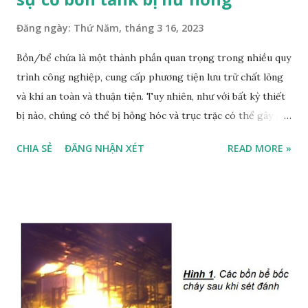
Đăng ngày:
Thứ Năm, tháng 3 16, 2023
Bồn/bể chứa là một thành phần quan trọng trong nhiều quy
trình công nghiệp, cung cấp phương tiện lưu trữ chất lỏng
và khí an toàn và thuận tiện. Tuy nhiên, như với bất kỳ thiết
bị nào, chúng có thể bị hỏng hóc và trục trặc có thể gây ra
hậu quả nghiêm trọng. Một mối nguy hiểm như vậy là khả
CHIA SẺ
ĐĂNG NHẬN XÉT
READ MORE »
năng bồn bị sụp đổ dưới áp suất chân không. Trong bài viết
này, chúng ta sẽ thảo luận về những rủi ro liên quan đến bồn
chứa bị hư hỏng như móp/méo/sập (collapse) và tìm hiểu
xem có thể làm gì để ngăn chặn chúng. Bạn có biết rằng bồn
chứa chỉ được thiết kế để chịu được áp suất bên trong tối
thiểu, không phải áp suất bên ngoài hoặc chân không?
Ngay cả một lượng chân không nhỏ (vacuum) cũng có thể
khiến một bồn chứa lớn bị sập, như đã thấy trong nhiều sự
cố được báo cáo trong đó các bồn chứa bị sập do một việc