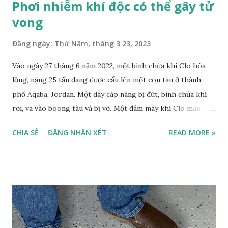
Phơi nhiễm khí độc có thể gây tử
vong
Đăng ngày:
Thứ Năm, tháng 3 23, 2023
Vào ngày 27 tháng 6 năm 2022, một bình chứa khí Clo hóa
lỏng, nặng 25 tấn đang được cẩu lên một con tàu ở thành
phố Aqaba, Jordan. Một dây cáp nâng bị đứt, bình chứa khí
rơi, va vào boong tàu và bị vỡ. Một đám mây khí Clo màu
vàng độc hại khổng lồ hình thành và các công nhân phải sơ
CHIA SẺ
ĐĂNG NHẬN XÉT
READ MORE »
tán khỏi khu vực làm việc ngay sau đó. Sự cố khiến 13 người
tử vong và khoảng 300 người khác phải nhập viện. Thật may,
hàng chục công nhân sau khi hết ca làm việc đã rời khỏi tàu
ngay trước khi sự cố xảy ra, nếu không thì một thảm họa lớn
đã có thể xảy ra Hình 1. Khí Clo rò rò rỉ từ một chai khí nén
bị rơi Nguồn: https://www.voanews.com/a/jordan-
negligence-responsible-for-aqaba-chlorine-tank-