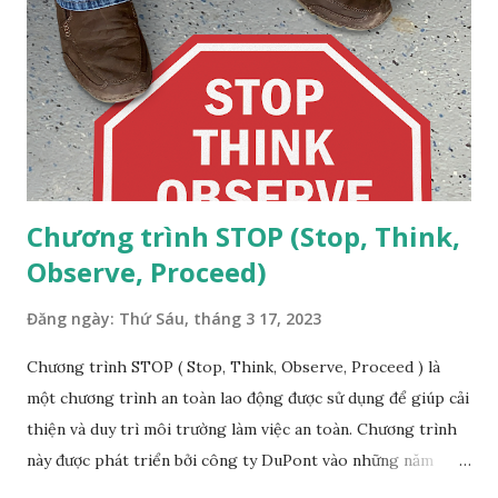
explosion-/6644453.html Hình ảnh này được lấy từ đoạn
phim CCTV do Al-Mamlaka TV của Jordan phát sóng vào
ngày 27 tháng 6 năm 2022 cho thấy thời điểm xảy ra vụ nổ
khí độc trên con tàu 'Forest 6' mang cờ Hồng Kông ở cảng
Aqaba của Jordan. Nguyên nhân của sự cố: Trọng lượng của
bình chứa "gấp ba...
Chương trình STOP (Stop, Think,
Observe, Proceed)
Đăng ngày:
Thứ Sáu, tháng 3 17, 2023
Chương trình STOP ( Stop, Think, Observe, Proceed ) là
một chương trình an toàn lao động được sử dụng để giúp cải
thiện và duy trì môi trường làm việc an toàn. Chương trình
này được phát triển bởi công ty DuPont vào những năm
1980, dựa trên triết lý rằng tất cả các tai nạn, chấn thương