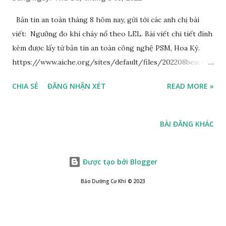
Bản tin an toàn tháng 8 hôm nay, gửi tới các anh chị bài
viết: Ngưỡng đo khí cháy nổ theo LEL. Bài viết chi tiết đính
kèm được lấy từ bản tin an toàn công nghệ PSM, Hoa Kỳ.
https://www.aiche.org/sites/default/files/202208beaconv
ietnamese.pdf Theo đó: 1. Một bồn chứa đã phát nổ khi
CHIA SẺ
ĐĂNG NHẬN XÉT
READ MORE »
nó đang được làm sạch bằng xe hút chân không thông qua
ống hút cách điện. 2. Hậu quả: - 4 nhân viên nhà
thầu bị thiệt mạng - 1người khác bị thương nặng. Công
BÀI ĐĂNG KHÁC
ty - Các nhà thầu liên quan đã bị phạt hơn 8 triệu USD,
- Nhà máy phải dừng hoạt động trong nhiều tuần. 3.
Nguyên nhân: - Trong quá trình chuẩn bị Giấy
Được tạo bởi Blogger
Phép Làm Việc, nhân viên vận hành đã “đo...
Bảo Dưỡng Cơ Khí ©️ 2023