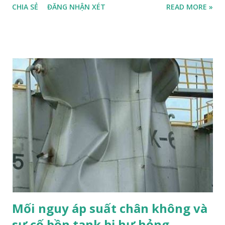
CHIA SẺ
ĐĂNG NHẬN XÉT
READ MORE »
và sự cố có thể được ngăn chặn nếu như nhân viên có thể
dừng lại, suy nghĩ và quan sát một cách cẩn thận trước khi
tiếp tục làm việc. STOP được coi là một chương trình đào
tạo giáo dục an toàn hiệu quả vì nó dạy cho nhân viên những
kỹ năng quan trọng như: sự chú ý đến chi tiết, khả năng
phân tích rủi ro, khả năng nhận biết và giải quyết sự cố . Nó
bao gồm các bước sau: Stop : dừng lại công việc. Think : suy
nghĩ về các rủi ro, nguy hiểm, lỗi và việc làm cần thực hiện.
Observe : quan sát và kiểm tra tình hình an toàn, vận hành
thiết bị, công cụ, vật dụng,… Proceed : tiếp tục công việc
nếu như không có rủi ro hoặc thực hiện các biện pháp an
toàn đủ để ngăn chặn nguy cơ. Chương trình STOP được sử
dụng rộng...
Mối nguy áp suất chân không và
sự cố bồn tank bị hư hỏng