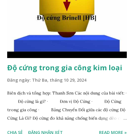
Độ cứng trong gia công kim loại
Đăng ngày:
Thứ Ba, tháng 10 29, 2024
Biên dịch và tổng hợp: Thanh Sơn Các nội dung của bài viết: ·
Độ cứng là gì? · Đơn vị Độ Cứng · Độ Cứng
trong gia công · Bảng Chuyển Đổi giữa các độ cứng Độ
Cứng Là Gì? Độ cứng đo khả năng chống biến dạng dẻo cục
bộ do lực hoặc mài mòn gây ra. Các vật liệu có độ cứng cao
CHIA SẺ
ĐĂNG NHẬN XÉT
READ MORE »