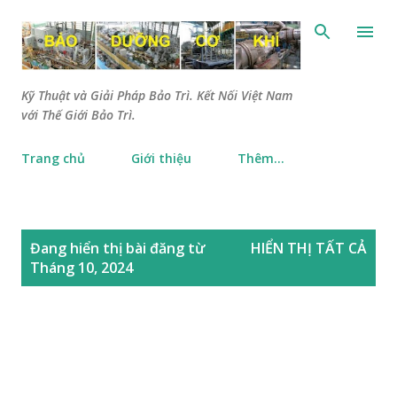
Chuyển đến nội dung chính
Kỹ Thuật và Giải Pháp Bảo Trì. Kết Nối Việt Nam
với Thế Giới Bảo Trì.
Trang chủ
Giới thiệu
Thêm…
B
Đang hiển thị bài đăng từ
HIỂN THỊ TẤT CẢ
à
Tháng 10, 2024
i
đ
ă
n
g