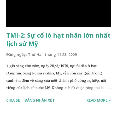
xác định. Được xây dựng năm 2001 bởi tập đoàn Hy...
TMI-2: Sự cố lò hạt nhân lớn nhất
lịch sử Mỹ
Đăng ngày:
Thứ Hai, tháng 11 23, 2009
4 giờ sáng thứ năm, ngày 28/3/1979, người dân ở hạt
Dauphin, bang Pennsyvalnia, Mỹ, vẫn còn say giấc trong
cảnh êm đềm về sáng của một thành phố công nghiệp, nổi
tiếng của lịch sử nước Mỹ. Không ai biết được rằng, tai họa
đang ngấm ngầm ập xuống cuộc sống của họ tại một nhà máy
CHIA SẺ
ĐĂNG NHẬN XÉT
READ MORE »
điện hạt nhân nằm trên bán đảo Three Miles Island, sông
Susquehanna. Chuyện gì đã xảy ra ở TMI - 2? Một vài máy
bơm chất làm lạnh bị ngưng hoạt động ở tổ máy thứ 2 (gọi