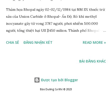
Thảm họa Bhopal ngày 02-02/12/1984 tại NM SX thuốc trừ
sâu của Union Carbide ở Bhopal- Ấn Độ; Rò khí methyl
isocyanate gây tử vong 3787 người, phơi nhiễm 500.000
người, tổng thiệt hại US $450 milion. Thành phố Bhopal và
nhà máy giết người hàng loạt Chỉ trong một đêm 02 rạng
CHIA SẺ
ĐĂNG NHẬN XÉT
READ MORE »
sáng 03/12/1984, có đến 3,000 người chết; 5,000 người nữa
ngã xuống trong vòng 3 ngày sau đó; và suốt hơn 20 năm
sau, không dưới 15 ngàn người đã được ghi nhận là tử vong.
BÀI ĐĂNG KHÁC
Trong khi đó, 120 ngàn người khác, cho đến nay, vẫn còn bị
các di chứng kinh niên đang ngày đêm phải oằn oại chịu
đựng bởi những căn bệnh hiểm nghèo nhất, trong những
Được tạo bởi Blogger
điều kiện khốn cùng nhất. Đó là những con số tử thần của
Bảo Dưỡng Cơ Khí ©️ 2023
một thảm họa môi trường xảy ra tại một nhà máy thuốc trừ
sâu ở thành phố Bhopal, Ấn, hơn 20 năm trước đây. Nếu so
sánh với quả bom nguyên tử "Fat Man", tương đương với 21