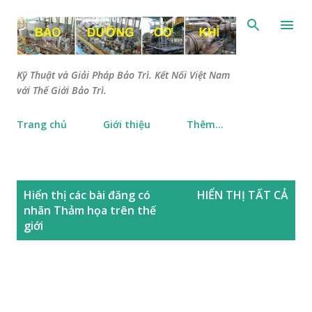
Chuyển đến nội dung chính
Kỹ Thuật và Giải Pháp Bảo Trì. Kết Nối Việt Nam
với Thế Giới Bảo Trì.
Trang chủ
Giới thiệu
Thêm…
B
Hiển thị các bài đăng có
HIỂN THỊ TẤT CẢ
à
nhãn
Thảm họa trên thế
i
giới
đ
ă
n
g