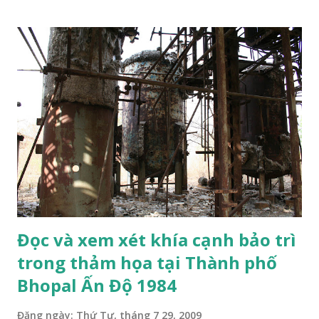
tắt là TMI-2) của nhà máy, kéo động cơ ngưng hoạt động.
Ngay tức khắc, áp lực trong hệ thống tăng lên đột ngột
khiến hệ thống van xả phải tự động mở. Lẽ ra, van này phải
được đóng lại khi áp lực hệ thống hạ xuống nhưng nó không
đóng lại. Hệ thống chỉ báo cũng không cho thấy van không
đóng được. Chất làm lạnh tràn ra theo đường van khiến hệ
thống bị quá nhiệt. Lõi lò phản ứng hạt nhân bị tan chảy
khiến một lượn...
Đọc và xem xét khía cạnh bảo trì
trong thảm họa tại Thành phố
Bhopal Ấn Độ 1984
Đăng ngày:
Thứ Tư, tháng 7 29, 2009