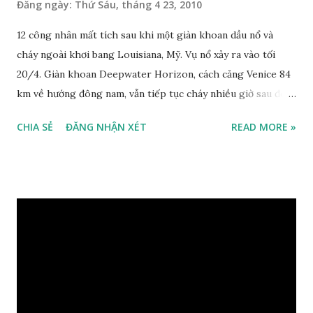
Đăng ngày:
Thứ Sáu, tháng 4 23, 2010
12 công nhân mất tích sau khi một giàn khoan dầu nổ và
cháy ngoài khơi bang Louisiana, Mỹ. Vụ nổ xảy ra vào tối
20/4. Giàn khoan Deepwater Horizon, cách cảng Venice 84
km về hướng đông nam, vẫn tiếp tục cháy nhiều giờ sau đó.
176 người có mặt trên dàn khoan vào lúc vụ nổ xảy ra. 17
CHIA SẺ
ĐĂNG NHẬN XÉT
READ MORE »
công nhân, trong đó có ba người bị thương nặng, được sơ
tán bằng trực thăng và thuyền vào sáng qua. Sau đó người ta
điều động thuyền tới đón 98 người khác. Một ngày sau khi vụ
nổ xảy ra, phát ngôn viên lực lượng cứu hộ bờ biển Mike
O'Berry cho biết, họ đã huy động 4 trực thăng, 4 thuyền và
một máy bay tìm kiếm những công nhân mất tích. Giàn
khoan bị nghiêng khoảng 70 độ và có nguy cơ đổ.
Transocean, hãng quản lý giàn khoan, nói không có dấu hiệu
bất thường trước khi vụ nổ xảy ra. Các công nhân vẫn tiến
hành công việc bình thường. Nguyên nhân vụ nổ hiện chưa