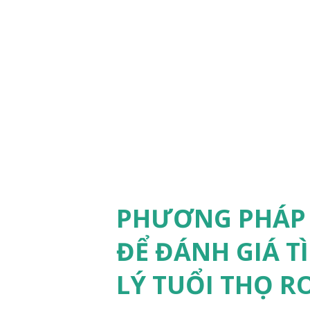
i
đ
ă
n
g
PHƯƠNG PHÁP 
ĐỂ ĐÁNH GIÁ T
LÝ TUỔI THỌ R