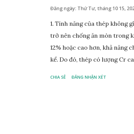
loại bỏ hoặc được lên kế hoạch
Đăng ngày:
Thứ Tư, tháng 10 15, 20
Một số turbin gặp phải hư hỏn
1. Tính năng của thép không gỉ
EPRI đã tiến hành đánh giá kim
trở nên chống ăn mòn trong k
hiểu cơ chế khởi phát và lan 
12% hoặc cao hơn, khả năng c
cấu trúc chi tiết để xác đ...
kể. Do đó, thép có lượng Cr ca
trong đó “không gỉ” có nghĩa l
CHIA SẺ
ĐĂNG NHẬN XÉT
gỉ có khả năng chống ăn mòn t
quyển và tạo thành một lớp m
bề mặt của nó. Tùy thuộc vào
được sử dụng, hàm lượng Cr đ
cũng được thêm vào thép. Tuy