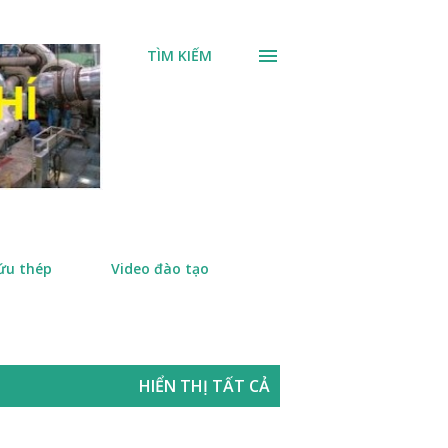
TÌM KIẾM
ứu thép
Video đào tạo
HIỂN THỊ TẤT CẢ