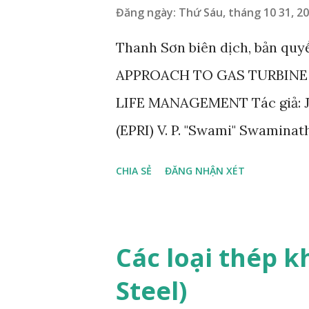
Đăng ngày:
Thứ Sáu, tháng 10 31, 2
Thanh Sơn biên dịch, bản q
APPROACH TO GAS TURBIN
LIFE MANAGEMENT Tác giả: Jo
(EPRI) V. P. "Swami" Swamina
/ AccTTech, LLC ------------
CHIA SẺ
ĐĂNG NHẬN XÉT
sản xuất turbin (OEM) đặt ra g
đĩa cánh turbin khí (GT) cũ d
khởi động. Những giới hạn này
Các loại thép k
quy ước bảo trì, nhưng hiếm k
Steel)
của từng tuabin khác nhau. Mộ