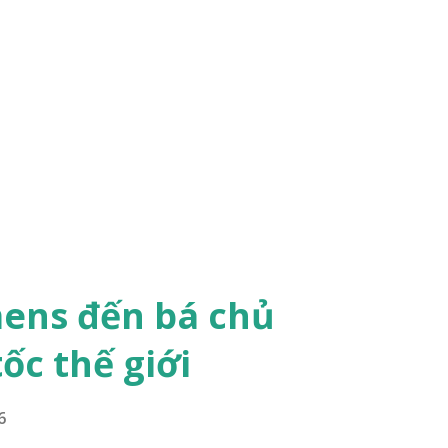
mens đến bá chủ
ốc thế giới
6