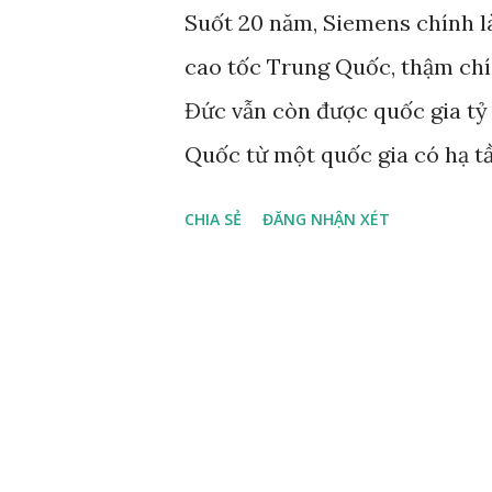
Suốt 20 năm, Siemens chính l
cao tốc Trung Quốc, thậm chí
Đức vẫn còn được quốc gia tỷ
Quốc từ một quốc gia có hạ t
quốc sở hữu mạng lưới đường s
CHIA SẺ
ĐĂNG NHẬN XÉT
trong những kỳ tích công nghệ
cuối năm 2014, Trung Quốc đã
tốc, con số này lớn hơn tổng c
thế giới cộng lại. Tuy nhiên,
đoàn tàu mang tên "Phục Hưng"
thuần túy của người Trung Qu