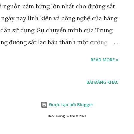
à nguồn cảm hứng lớn nhất cho đường sắt
 ngày nay linh kiện và công nghệ của hãng
 dân sử dụng. Sự chuyển mình của Trung
ầng đường sắt lạc hậu thành một cường
ắt cao tốc lớn nhất hành tinh là một
READ MORE »
 ấn tượng nhất của thế kỷ 21. Tính đến
 vận hành hơn 19.369 km đường sắt cao
BÀI ĐĂNG KHÁC
hiều dài của tất cả các quốc gia khác trên
 đằng sau những con số khổng lồ và những
Được tạo bởi Blogger
 (Fuxing) tự hào là sản phẩm trí tuệ
Bảo Dưỡng Cơ Khí ©️ 2023
ốc, vẫn có cái bóng quá lớn đứng sau họ