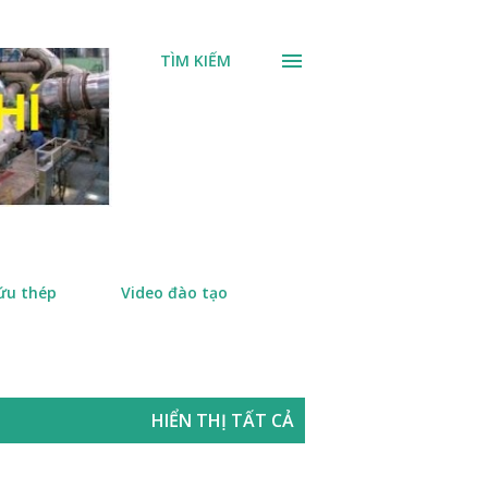
TÌM KIẾM
ứu thép
Video đào tạo
HIỂN THỊ TẤT CẢ