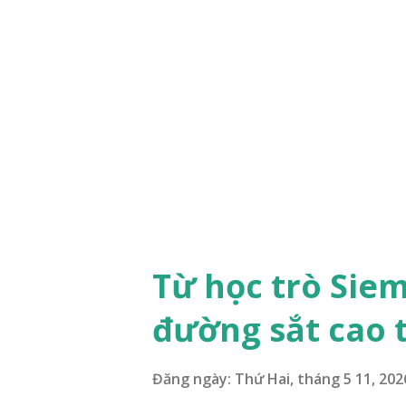
i
đ
ă
n
g
Từ học trò Sie
đường sắt cao t
Đăng ngày:
Thứ Hai, tháng 5 11, 202