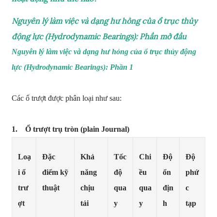
Nguyên lý làm việc và dạng hư hỏng của ổ trục thủy
động lực (Hydrodynamic Bearings): Phần mở đầu
Nguyên lý làm việc và dạng hư hỏng của ổ trục thủy động
lực (Hydrodynamic Bearings): Phần 1
Các ổ trượt được phân loại như sau:
1. Ổ trượt trụ tròn (plain Journal)
Loạ
Đặc
Khả
Tốc
Chi
Độ
Độ
i ổ
điểm kỹ
năng
độ
ều
ổn
phứ
trư
thuật
chịu
qua
qua
địn
c
ợt
tải
y
y
h
tạp