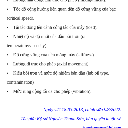
• Tốc độ cộng hưởng liên quan đến độ cứng vững của bạc
(critical speed).
• Tải tác động lên cánh công tác của máy (load).
• Nhiệt độ và độ nhớt của dầu bôi trơn (oil
temperature/viscosity)
• Độ cứng vững của nền móng máy (stiffness)
• Lượng di trục cho phép (axial movement)
• Kiểu bôi trơn và mức độ nhiễm bẫn dầu (lub oil type,
contamination)
• Mức rung động tối đa cho phép (vibration).
Ng
ày vi
ết 18-03-2013, chỉnh sửa 9/3/2022.
T
ác gi
ả: K
ỹ sư Nguy
ễn
Thanh S
ơn, bản quyền thuộc về
baoduongcokhi.com