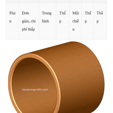
Plai
Đơn
Trung
Thấ
Một
Thấ
Thấ
n
giản, chi
bình
p
chiề
p
p
phí thấp
u