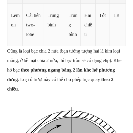
Lem
Cải tiến
Trung
Trun
Hai
Tốt
TB
on
two-
bình
g
chiề
lobe
bình
u
Cũng là loại bạc chia 2 nửa (bạn tưởng tượng hai lá kim loại
mỏng, ở bề mặt chia 2 nửa, thì bạc tròn sẽ có dạng elip). Khe
hở bạc
theo phương ngang bằng 2 lần khe hở phương
đứng
. Loại ổ trượt này có thể cho phép trục quay
theo 2
chiều
.