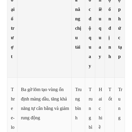
ại
nă
c
iề
ổ
p
ổ
ng
đ
u
n
h
tr
chị
ộ
q
đ
ứ
ư
u
q
u
ị
c
ợ
tải
u
a
n
tạ
t
a
y
h
p
y
T
Ba gờ lõm tạo vùng ổn
Tru
T
H
T
Tr
hr
định màng dầu, tăng khả
ng
ru
ai
ốt
u
e
năng tự cân bằng và giảm
bìn
n
c
n
e-
rung động
h
g
hi
g
lo
bì
ề