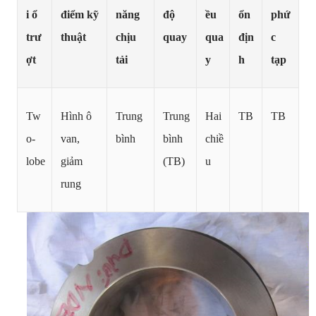
i ổ
điểm kỹ
năng
độ
ều
ổn
phứ
trư
thuật
chịu
quay
qua
địn
c
ợt
tải
y
h
tạp
Tw
Hình ô
Trung
Trung
Hai
TB
TB
o-
van,
bình
bình
chiề
lobe
giảm
(TB)
u
rung