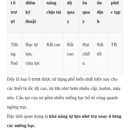
i ổ
điểm
năng
độ
ều
ổn
phứ
trư
kỹ
chịu tải
qua
qua
địn
c tạp
ợt
thuật
y
y
h
Tilti
Bạc tự
Rất cao
Rất
Hai
Rất
TB
ng
lựa,
cao
chiề
tốt
Pad
chia lực
u
Đây là loại ổ trượt được sử dụng phổ biến nhất hiện nay cho
các thiết bị tốc độ cao, tải lớn như bơm nhiều cấp, tuabin, máy
nén. Cấu tạo của nó gồm nhiều miếng bạc bố trí vòng quanh
ngõng trục.
Đặc tính quan trọng là
khả năng tự lựa nhờ trụ xoay ở lưng
các miếng bạc
.