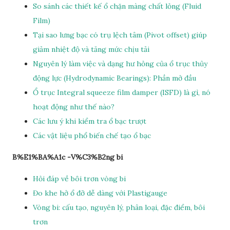
So sánh các thiết kế ổ chặn màng chất lỏng (Fluid
Film)
Tại sao lưng bạc có trụ lệch tâm (Pivot offset) giúp
giảm nhiệt độ và tăng mức chịu tải
Nguyên lý làm việc và dạng hư hỏng của ổ trục thủy
động lực (Hydrodynamic Bearings): Phần mở đầu
Ổ trục Integral squeeze film damper (ISFD) là gì, nó
hoạt động như thế nào?
Các lưu ý khi kiểm tra ổ bạc trượt
Các vật liệu phổ biến chế tạo ổ bạc
B%E1%BA%A1c -V%C3%B2ng bi
Hỏi đáp về bôi trơn vòng bi
Đo khe hở ổ đỡ dễ dàng với Plastigauge
Vòng bi: cấu tạo, nguyên lý, phân loại, đặc điểm, bôi
trơn