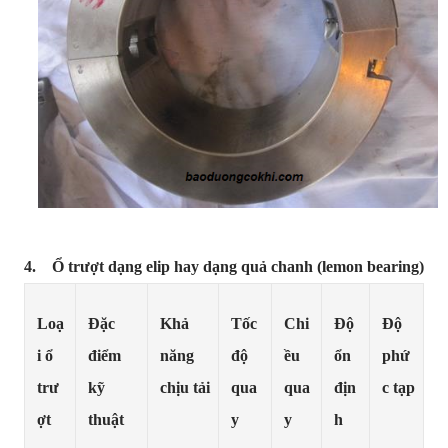
4. Ổ trượt dạng elip hay dạng quả chanh (lemon bearing)
Loạ
Đặc
Khả
Tốc
Chi
Độ
Độ
i ổ
điểm
năng
độ
ều
ổn
phứ
trư
kỹ
chịu tải
qua
qua
địn
c tạp
ợt
thuật
y
y
h