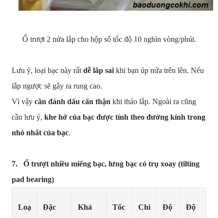
Ổ trượt 2 nửa lắp cho hộp số tốc độ 10 nghìn vòng/phút.
Lưu ý, loại bạc này rất
dễ lắp sai
khi bạn úp nửa trên lên. Nếu
lắp ngược sẽ gây ra rung cao.
Vì vậy
cần đánh dấu cẩn thận
khi tháo lắp. Ngoài ra cũng
cần lưu ý,
khe hở của bạc được tính theo đường kính trong
nhỏ nhất của bạc
.
7. Ổ trượt nhiều miếng bạc, lưng bạc có trụ xoay (tilting
pad bearing)
Loạ
Đặc
Khả
Tốc
Chi
Độ
Độ