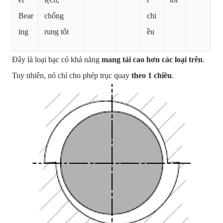
Bear
chống
chi
ing
rung tốt
ều
Đây là loại bạc có khả năng
mang tải cao hơn các loại trên
.
Tuy nhiên, nó chỉ cho phép trục quay
theo 1 chiều
.