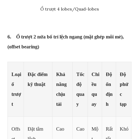
Ổ trượt 4 lobes/Quad-lobes
6. Ổ trượt 2 nửa bố trí lệch ngang (mặt ghép môi mè),
(offset bearing)
Loại
Đặc điểm
Khả
Tốc
Chi
Độ
Độ
ổ
kỹ thuật
năng
độ
ều
ổn
phứ
trượ
chịu
qua
qu
địn
c
t
tải
y
ay
h
tạp
Offs
Đặt tâm
Cao
Cao
Mộ
Rất
Khó
et
lệch,
t
tốt