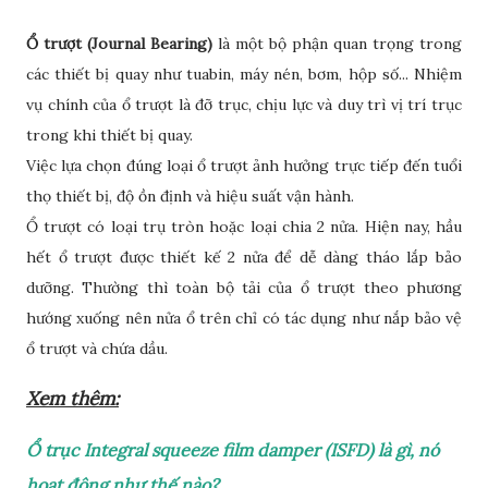
Ổ trượt (Journal Bearing)
là một bộ phận quan trọng trong
các thiết bị quay như tuabin, máy nén, bơm, hộp số... Nhiệm
vụ chính của ổ trượt là đỡ trục, chịu lực và duy trì vị trí trục
trong khi thiết bị quay.
Việc lựa chọn đúng loại ổ trượt ảnh hưởng trực tiếp đến tuổi
thọ thiết bị, độ ồn định và hiệu suất vận hành.
Ổ trượt có loại trụ tròn hoặc loại chia 2 nửa. Hiện nay, hầu
hết ổ trượt được thiết kế 2 nửa để dễ dàng tháo lắp bảo
dưỡng. Thường thì toàn bộ tải của ổ trượt theo phương
hướng xuống nên nửa ổ trên chỉ có tác dụng như nắp bảo vệ
ổ trượt và chứa dầu.
Xem thêm:
Ổ trục Integral squeeze film damper (ISFD) là gì, nó
hoạt động như thế nào?