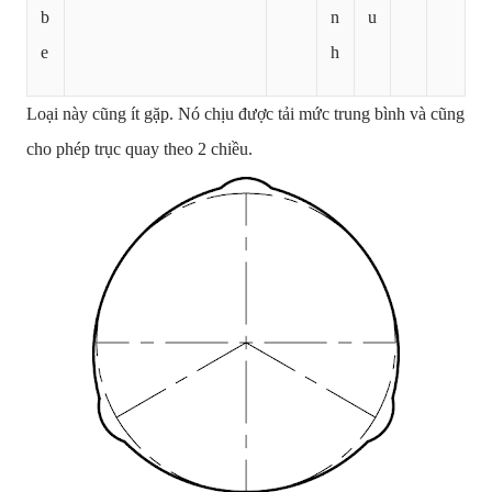
b
n
u
e
h
Loại này cũng ít gặp. Nó chịu được tải mức trung bình và cũng
cho phép trục quay theo 2 chiều.