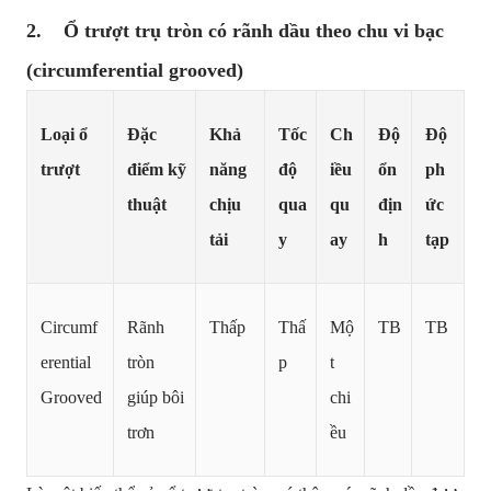
2. Ổ trượt trụ tròn có rãnh dầu theo chu vi bạc
(circumferential grooved)
Loại ổ
Đặc
Khả
Tốc
Ch
Độ
Độ
trượt
điểm kỹ
năng
độ
iều
ổn
ph
thuật
chịu
qua
qu
địn
ức
tải
y
ay
h
tạp
Circumf
Rãnh
Thấp
Thấ
Mộ
TB
TB
erential
tròn
p
t
Grooved
giúp bôi
chi
trơn
ều