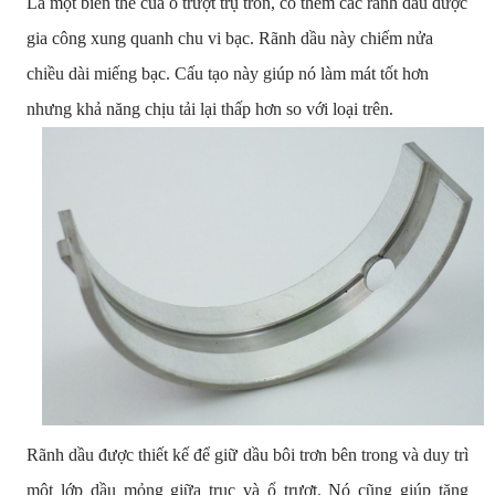
Là một biến thể của ổ trượt trụ tròn, có thêm các rãnh dầu được
gia công xung quanh chu vi bạc. Rãnh dầu này chiếm nửa
chiều dài miếng bạc. Cấu tạo này giúp nó làm mát tốt hơn
nhưng khả năng chịu tải lại thấp hơn so với loại trên.
Rãnh dầu được thiết kế để giữ dầu bôi trơn bên trong và duy trì
một lớp dầu mỏng giữa trục và ổ trượt. Nó cũng giúp tăng