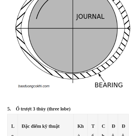
5. Ổ trượt 3 thùy (three lobe)
L
Đặc điểm kỹ thuật
Kh
T
C
Đ
Đ
o
ả
ố
h
ộ
ộ